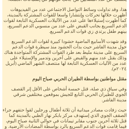
هذا، وقد تداولت وسائط التواصل الاجتماعي عدد من الفيديوهات
أظهرت خلالها تحركات وإنتشارا واسعا للقوات المشتركة بالمدينة،
كما أظهرت إستيلاءها على عدد من الآليلات العسكرية التابعة لقوات
الدعم السريع بجانب القبض على عدد من منسوبي الدعم السريع،
بينهم طفل يرتدي زي قوات الدعم السريع.
وقد شهدت الأسابيع الماضية حشودا كبيرة لقوات الدعم السريع
حول مدينة الفاشر حيث بدأت الحشود منذ سيطرة قوات الدعم
السريع على مدينة مليط بعد طرد القوات المشتركة المتواجدة هناك
وذلك بقتل عدد منهم والقبض على آخرين وتدمير والإستيلاء على
عدد من الآليات العسكرية التابعة لها منتصف الشهر الماضي (أبريل
٢٠٢٤م).
مقتل مواطنين بواسطة الطيران الحربي صباح اليوم
وفي سياق ذي صلة، قتل خمسة أشخاص على الأقل إثر القصف
الجوي للطيران الحربي التابع للجيش بموقعين مختلفين شرقي
مدينة الفاشر.
حيث زفادت مصادر ميدانية أن ثلاثة أطفال ورجلين لقوا حتفهم جراء
الصقف الجوي الذي إستهدف مركز بابكر نهار الطبي بالمدينة كما
قتل ثلاثة آخرين جنوب مقابر تيمانات في حوالي الثانية صباح اليوم،
فيما قامت قوات الدعم السريع بالرد بواسطة المضادات الأرضية. و