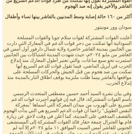
القوة المشتركة تقول إنها تمكنت من طرد قوات الدعم السريع من
الفاشر والأخير يقول إنه صد الهجوم
أكثر من ١٦٠ حالة إصابة وسط المدنيين بالفاشر بينها نساء وأطفال
سودان وور مونيتور
أعلنت القوات المشتركة لقوات سلام جوبا والقوات المسلحة
السودانية أنها تمكنت من دحر قوات الدعم في المعارك التي دارت
بين الجانبين بمدينة الفاشر حاضرة ولاية شمال دارفور أول أمس في
العاشر من مايو ٢٠٢٤م، حيث شهدت المدينة اشتباكات بين الجانبين
استمرت نحو سبع ساعات، والتي تعتبر أطول المعارك منذ إندلاع
الحرب في أبريل الماضي، فيما تقول قوات للدعم السريع أنها
تمكنت من صد هجوم من قبل الجيش والحركات المسلحة على
مواقعها بالفاشر بينما ظلت ملتزمة بوقف اطلاق النار بالمدينة منذ
إندلاع الحرب.
وفي بيان نشره السيد أحمد حسين مصطفى المتحدث الرسمي
باسم القوات المشتركة، قال فيه إن قواتهم أجبرت قوات الدعم
السريع على الهروب من ميدان المعركة التي أسماها "بمعركة
النفس الطويل" زاعما أن قوات الدعم السريع هي التي بدأت الهجوم
بالقصف المدفعي على المدينة، كما أعلن في وقت لاحق عن زيارة
قام بها الجنرال جمعة حقار قائد القوات المشتركة إلى المستشفى
الجنوبي للفاشر أمس السبت الموافق ١١ مايو ٢٠٢٤م إلا أنه لم
يكشف عن عدد المصابين من جانب قواتهم في إشتباكات الجمعة.