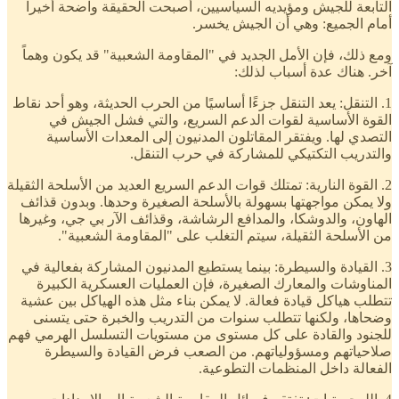
التابعة للجيش ومؤيديه السياسيين، أصبحت الحقيقة واضحة أخيراً
أمام الجميع: وهي أن الجيش يخسر.
ومع ذلك، فإن الأمل الجديد في "المقاومة الشعبية" قد يكون وهماً
آخر. هناك عدة أسباب لذلك:
1. التنقل: يعد التنقل جزءًا أساسيًا من الحرب الحديثة، وهو أحد نقاط
القوة الأساسية لقوات الدعم السريع، والتي فشل الجيش في
التصدي لها. ويفتقر المقاتلون المدنيون إلى المعدات الأساسية
والتدريب التكتيكي للمشاركة في حرب التنقل.
2. القوة النارية: تمتلك قوات الدعم السريع العديد من الأسلحة الثقيلة
ولا يمكن مواجهتها بسهولة بالأسلحة الصغيرة وحدها. وبدون قذائف
الهاون، والدوشكا، والمدافع الرشاشة، وقذائف الآر بي جي، وغيرها
من الأسلحة الثقيلة، سيتم التغلب على "المقاومة الشعبية".
3. القيادة والسيطرة: بينما يستطيع المدنيون المشاركة بفعالية في
المناوشات والمعارك الصغيرة، فإن العمليات العسكرية الكبيرة
تتطلب هياكل قيادة فعالة. لا يمكن بناء مثل هذه الهياكل بين عشية
وضحاها، ولكنها تتطلب سنوات من التدريب والخبرة حتى يتسنى
للجنود والقادة على كل مستوى من مستويات التسلسل الهرمي فهم
صلاحياتهم ومسؤولياتهم. من الصعب فرض القيادة والسيطرة
الفعالة داخل المنظمات التطوعية.