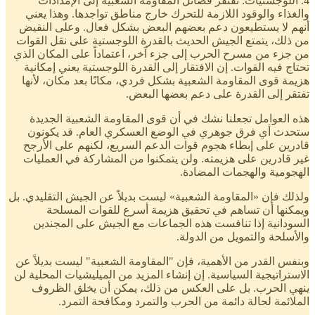
4. اللوجستيات: تفتقر فصائل المقاومة الشعبية إلى الإمدادات
والغذاء والوقود اللازمة للتحرك خارج مناطق تواجدها. وهذا يعني
أنهم لا يستطيعون دعم بعضهم البعض بشكل فعال. وعلى النقيض
من ذلك، يتمتع الجيش الحديث بالقدرة اللوجستية على نقل القوات
من جزء من مسرح الحرب إلى جزء آخر، اعتماداً على المكان الذي
تحتاج فيه القوات. إن الافتقار إلى القدرة اللوجستية يعني إمكانية
هزيمة قوى المقاومة الشعبية بشكل فردي، مكانًا بعد مكان، لأنها
تفتقر إلى القدرة على دعم بعضها البعض.
هذه العوامل تجعلنا نشك في أن قوى المقاومة الشعبية الجديدة
ستحدث أي فرق جوهري في الوضع العسكري العام. قد يكونون
قادرين على إبطاء هجوم قوات الدعم السريع، لكنهم على الأرجح
غير قادرين على هزيمته. ولن يتمكنوا من المشاركة في العمليات
الهجومية والهجمات المضادة.
ولذلك فإن «المقاومة الشعبية» ليست بديلاً عن الجيش التقليدي. بل
ويمكنها أن تساهم في تحقيق هزيمة أسرع للقوات المسلحة
السودانية إذا تنافست هذه الجماعات مع الجيش على المجندين
والأسلحة والتمويل من الدولة.
وبنفس القدر من الأهمية، فإن "المقاومة الشعبية" ليست بديلاً عن
الاستراتيجية السياسية. إن إنشاء المزيد من الميليشيات المحلية لن
ينهي الحرب. بل على العكس من ذلك، يمكن أن يخلق الظروف
الملائمة لحالة دائمة من الحرب والتمرد ومكافحة التمرد.