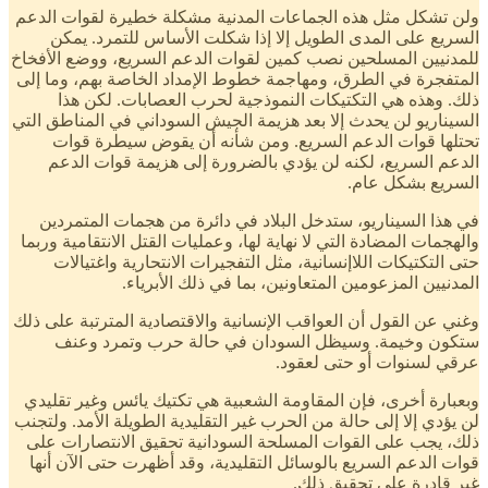
ولن تشكل مثل هذه الجماعات المدنية مشكلة خطيرة لقوات الدعم
السريع على المدى الطويل إلا إذا شكلت الأساس للتمرد. يمكن
للمدنيين المسلحين نصب كمين لقوات الدعم السريع، ووضع الأفخاخ
المتفجرة في الطرق، ومهاجمة خطوط الإمداد الخاصة بهم، وما إلى
ذلك. وهذه هي التكتيكات النموذجية لحرب العصابات. لكن هذا
السيناريو لن يحدث إلا بعد هزيمة الجيش السوداني في المناطق التي
تحتلها قوات الدعم السريع. ومن شأنه أن يقوض سيطرة قوات
الدعم السريع، لكنه لن يؤدي بالضرورة إلى هزيمة قوات الدعم
السريع بشكل عام.
في هذا السيناريو، ستدخل البلاد في دائرة من هجمات المتمردين
والهجمات المضادة التي لا نهاية لها، وعمليات القتل الانتقامية وربما
حتى التكتيكات اللاإنسانية، مثل التفجيرات الانتحارية واغتيالات
المدنيين المزعومين المتعاونين، بما في ذلك الأبرياء.
وغني عن القول أن العواقب الإنسانية والاقتصادية المترتبة على ذلك
ستكون وخيمة. وسيظل السودان في حالة حرب وتمرد وعنف
عرقي لسنوات أو حتى لعقود.
وبعبارة أخرى، فإن المقاومة الشعبية هي تكتيك يائس وغير تقليدي
لن يؤدي إلا إلى حالة من الحرب غير التقليدية الطويلة الأمد. ولتجنب
ذلك، يجب على القوات المسلحة السودانية تحقيق الانتصارات على
قوات الدعم السريع بالوسائل التقليدية، وقد أظهرت حتى الآن أنها
غير قادرة على تحقيق ذلك.