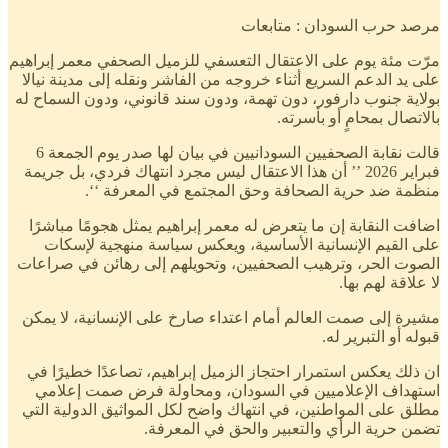
مرصد حرب السودان : متابعات
مرّت مئة يوم على الاعتقال التعسفي للزميل الصحفي معمر إبراهيم
على يد الدعم السريع أثناء خروجه من الفاشر ونقله إلى مدينة نيالا
بولاية جنوب دارفور، دون تهمة، ودون سند قانوني، ودون السماح له
بالاتصال بمحامٍ أو بأسرته.
قالت نقابة الصحفيين السودانيين في بيان لها صدر يوم الجمعة 6
فبراير 2026 ’’ أن هذا الاعتقال ليس مجرد انتهاك فردي، بل جريمة
منظمة ضد حرية الصحافة وحق المجتمع في المعرفة ‘‘.
اضافت النقابة إن ما يتعرض له معمر إبراهيم يمثل هجومًا مباشرًا
على القيم الإنسانية الأساسية، ويعكس سياسة منهجية لإسكات
الصوت الحر، وترهيب الصحفيين، وتحويلهم إلى رهائن في صراعات
لا علاقة لهم بها.
مشيرة إلى صمت العالم أمام اعتداء صارخ على الإنسانية، لا يمكن
قبوله أو التبرير له.
ان ذلك يعكس استمرار احتجاز الزميل إبراهيم، تصاعدًا خطيرًا في
استهداف الإعلاميين في السودان، ومحاولة فرض صمت إعلامي
مطلق على المواطنين، في انتهاك واضح لكل المواثيق الدولية التي
تضمن حرية الرأي والتعبير والحق في المعرفة.