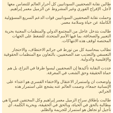
طالبن نقابة الصحفيين السودانيين كل أحرار العالم للتضامن معها
لأجل، الإفراج الفوري وغير المشروط عن الزميل معمر إبراهيم.
وحملت نقابة الصحفيين السودانيين قوات الدعم السريع المسؤولية
الكاملة عن حياة وسلامة معمر.
طالبت بتدخل عاجل من المجتمع الدولي والمنظمات المعنية بحرية
التعبير والصحافة، بما فيها الأمم المتحدة، للضغط على الجهات
المختصة لوقف هذه الانتهاكات.
تطالب بمحاسبة كل من تورط في جرائم الاختطاف، والاحتجاز
التعسفي والتعذيب ضد الصحفيين، بالتعاون مع المنظمات الحقوقية
والإقليمية والدولية.
جددت النقابة تأكيدها إن الصحفيين ليسوا طرفا في النزاع، بل هم
حماة الحقيقة وحق الشعب في المعرفة.
واوضحت ان واستمرار الاعتقال والاختفاء القسري هو اعتداء على
الإنسانية جمعاء، وصمت العالم عنه يشجع على استمرار هذه
الجرائم.
طالبت بإطلاق سراح الزميل معمر إبراهيم وكل المختفين قسريًا هي
مطالبة بالحق في الحياة، وبالحق في الحقيقة، وبحرية الكلمة، أي
تأجيل أو تجاهل هو استمرار للجريمة والظلم.