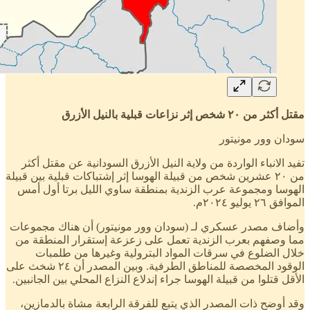
مقتل أكثر من ٢٠ شخص إثر نزاعات قبلية بالنيل الأزرق
سودان وور مونيتور
تفيد الانباء الواردة من ولاية النيل الأزرق السودانية عن مقتل أكثر
من ٢٠ عشرين شخص من قبيلة الهوسا إثر إشتباكات قبلية بين قبيلة
الهوسا ومجموعة عرب الزندية بمنطقة ساوي الليل برتا أول أمس
الموافق ٢٦ يوليو ٢٠٢٤م.
وأضاف مصدر عسكري لـ (سودان وور مونيتور) أن هناك مجموعات
مما وصفهم بعرب الزندية تعمل على زعزعة إستقرار المنطقة من
خلال الضلوع في سرقات المواد البترولية وغيرها من طلمبات
الوقود المخصصة للمناطق الطرفية. وبين المصدر أن ٢٤ شخث على
الأقل قتلوا من قبيلة الهوسا جراء إندلاع النزاع المحلي بين الجانبين.
وقد أوضح ذات المصدر الذي يتبع للفرقة الرابعة مشاة بالدمازين،