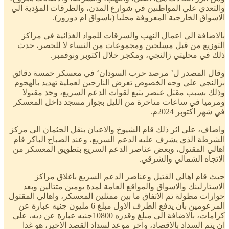
والتعدي علي المواطنين في شوارع المدن، والطرقات المؤدية الي
الاسواق الخارجية المعروفة محليا (باسواق ام دورور).
بالاضافة الي اعمال النهب والسرقات للمواد الغذائية في مراكز
التوزيع من قبل مسلحين ومجموعات من النساء لا للحصر، حدث
ذلك في محليتي زالنجي، ومكجر خلال اكتوبر ونوفمبر.
وقال المصدر ل’ مرصد حرب السودان‘ في معسكر خمسة دقائق
بزالنجي علي وجه الخصوص تعرض النازحين لعملية تهديد بالهجوم
وذلك بسبب مقتل عنصر يتبع لقوات الدعم السريع، وجد مقتولا
ومرميا في ساعات متاخرة من الليل بجوار مسجد داخل المعسكر
في شهر اكتوبر 2024م.
واضاف، علي اثر ذلك قام الشيوخ والاعيان بنقل الجثمان الي مركز
الشرطة الذي يشرف عليه الدعم السريع، وعند الصباح الباكر قام
اهالي المقتول، وبعض عناصر الدعم السريع بتطويق المعسكر من
الاتجاه الشمالي والشرقي.
حيث قام اهالي القتيل وعناصر الدعم السريع باغلاق مراكز
الاستارلينك والاسواق والمواقع العامة لمدة يومين متتالين وبعد
حوارات مطولة تم الاتفاق ما بين ممثلين المعسكر، واهالي المقتول
المزعومين بان يدفع الطرف الاول مبلغ 6 مليون جنيه عبارة عن
كرامات، بالاضافة الي مبلغ وقدره 10800جنيه عبارة عن ديه، علي
ان يتم السداد بالاقصاد، واخر موعد لسداد القصد الاخير، هو غدا