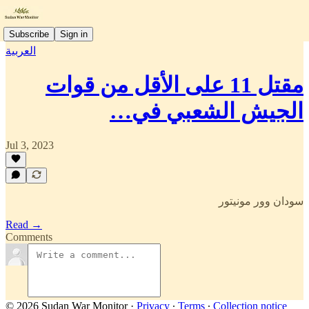
Subscribe
Sign in
العربية
مقتل 11 على الأقل من قوات
الجيش الشعبي في…
Jul 3, 2023
سودان وور مونيتور
Read →
Comments
© 2026 Sudan War Monitor
·
Privacy
∙
Terms
∙
Collection notice