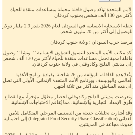
الأمم المتحدة تؤكد وصول قافلة محملة بمساعدات منقذة للحياة
لأكثر من 130 ألف شخص بجنوب كردفان
خطة الاستجابة الانسانية في السودان لعام 2026 تقدر 2.9 مليار دولار
للوصول إلى أكثر من 20 مليون شخص
مرصد حرب السودان : ولاية جنوب كردفان
أكد مكتب الأمم المتحدة لتنسيق الشؤون الانسانية ’’ اوتشا ‘‘ وصول
قافلة اممية تحمل مساعدات منقذة للحياة لأكثر من 130 ألف شخص
إلى مدينتي الدلنج وكادوقلي في ولاية جنوب كردفان.
وتُعدّ هذه القافلة، المؤلفة من 26 شاحنة، بقيادة برنامج الأغذية
العالمي واليونيسف وبرنامج الأمم المتحدة الإنمائي، الأولى التي تصل
إلى هذه المناطق منذ أكثر من ثلاثة أشهر.
وتعرضت مدينتي الدلنج وكادوقلي لحصار مطوّل مؤخراً، مع انقطاع
طرق الإمداد التجارية والإنسانية، مما يُفاقم الاحتياجات الإنسانية.
وقد أشارت تحليلات حديثة من التصنيف المرحلي المتكامل للأمن
الغذائي (Integrated Food Security Phase Classification) إلى احتمالية
حدوث مجاعة في المدينتين.
أوضحت الأمم المتحدة في بيانها الصادر يوم الأربعاء 18 فبراير 2026،