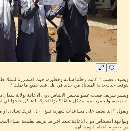
ويضيف قصب ’’ كانت رحلتنا شاقة وخطيرة، حيث اضطررنا لسلك طريق طو
نتوقعه حيث بداية المعاناة من جديد في ظل فقد جميع ما نملك‘‘.
ويشير شريف قصب عضو مجلس الاشاص ذوي الاعاقة بولاية شمال دارفو
السمعية، والبصرية مما يشكل عائقًا كبيرًا للحركة ليشكل حاجزا في 
ويقول ’’ اننا نعتمد على مساعدات شهرية تبلغ ١٤٠٠ فرنك تشادي او ما (يعادل حوالي ٢١ ألف جنيه سوداني)، وهي غير كافية لتلبية احتياجاتنا في ظل غياب وفق فرص العمل‘‘.
ويواجهة الاشخاص ذوي الاعاقة تحديا اخر قد يتربط بطبيعة انشاء المخيم
من صعوبة الحياة اليومية لهم.