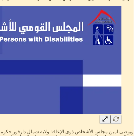
ويوصى امين مجلس الأشخاص ذوى الإعاقة ولاية شمال دارفور حكومة الو