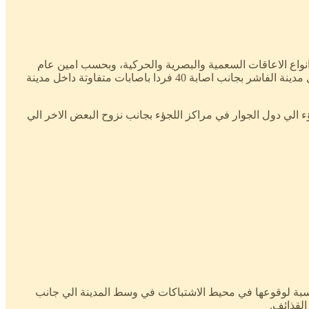
نواع الاعاقات السعمية والبصرية والحركية، وبحسب امين عام
مجلس الاشخاص ذوي الاعاقة بولاية شمال دار فور، محمد ادم ابراهيم سليمان ان عشرة فردا من ذوي الاعاقة لقو حتفهم جراء القذائف داخل مدينة الفاشر بجانب اصابة 40 فردا باصابات متفاوتة داخل مدينة
بالغة التعقيد ويقول امين عام مجلس الاشخاص ذوي الاعاقة ان اكثر من 80% من الاعضاء لجؤء الي دول الجوار في مراكز اللجؤء بجانب نزوح البعض الاخر الي
نسبة لوقوعها في محيط الاشتباكات في وسط المدينة الي جانب
لقذائف.