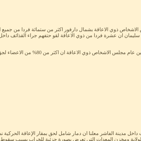
الاشخاص ذوي الاعاقة بشمال دارفور اكثر من ستمائة فردا من جميع ا
اكد محمد انهم يتلقون العلاج في ظروف صحية 
اخل مدينة الفاشر معلنا ان دمار شامل لحق بمقار الإعاقة الحركية 
بالولاية ومخزن المعدات التى تعرض بصورة جزئية للخراب بسبب سقوط ا