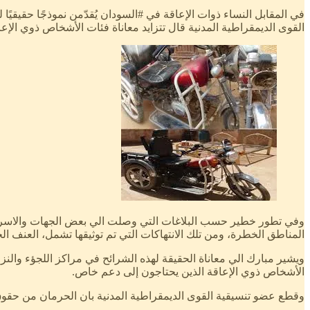
في المقابل النساء ذوات الإعاقة في #السودان يُقدّمن نموذجًا حقيقيً
القوى الديمقراطية المدنية قال تتزايد معاناة فئات الأشخاص ذوي الإع
وفي تطور خطير حسب البلاغات التي وصلت الي بعض الجهات والاسر ع
المناطق الخطرة، ومن تلك الانتهاكات التي تم توثيقها تشمل، العنف 
ويشير مبارك الي معاناة الحقيقة لهذه الشرائح في مراكز اللجؤء وال
الأشخاص ذوي الإعاقة الذين يحتاجون إلى دعم خاص.
وقطع عضو تنسيقية القوى الديمقراطية المدنية بان الحرمان من حقوق ال