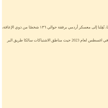
’’ خرجنا من السودان بسبب الأوضاع الأمنية قضيت ٤٥ يومًا بانتظار تسجيل أسمائنا لدى المفوضية السامية لشؤون اللاجئين بدولة تشاد، بعدها، نُقِلنا إلى معسكر أردمي برفقة حوالي ١٣٦ شخصًا من ذوي الإعاقة،
بهذه العبارات تحدث الينا شريف حامد قصب الذي خرج من الفاشر كرها بعد ان اصيب شقيقه بطلق ناري بمنزلهم بحي الثورة شمال بالفاشر في اغسطس لعام 2023 حيث مناطق الاشتباكات سالكا طريق البر