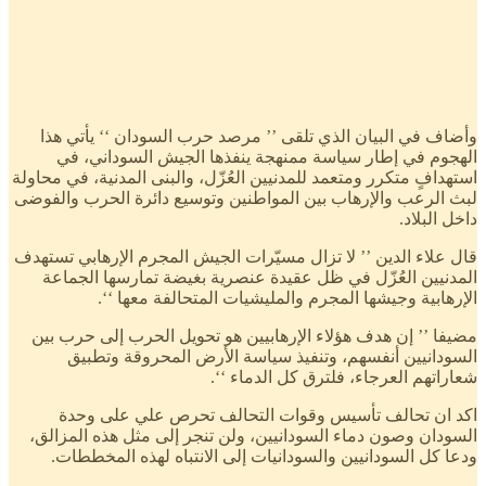
وأضاف في البيان الذي تلقى ’’ مرصد حرب السودان ‘‘ يأتي هذا
الهجوم في إطار سياسة ممنهجة ينفذها الجيش السوداني، في
استهدافٍ متكرر ومتعمد للمدنيين العُزّل، والبنى المدنية، في محاولة
لبث الرعب والإرهاب بين المواطنين وتوسيع دائرة الحرب والفوضى
داخل البلاد.
قال علاء الدين ’’ لا تزال مسيّرات الجيش المجرم الإرهابي تستهدف
المدنيين العُزّل في ظل عقيدة عنصرية بغيضة تمارسها الجماعة
الإرهابية وجيشها المجرم والمليشيات المتحالفة معها ‘‘.
مضيفا ’’ إن هدف هؤلاء الإرهابيين هو تحويل الحرب إلى حرب بين
السودانيين أنفسهم، وتنفيذ سياسة الأرض المحروقة وتطبيق
شعاراتهم العرجاء، فلترق كل الدماء ‘‘.
اكد ان تحالف تأسيس وقوات التحالف تحرص علي على وحدة
السودان وصون دماء السودانيين، ولن تنجر إلى مثل هذه المزالق،
ودعا كل السودانيين والسودانيات إلى الانتباه لهذه المخططات.