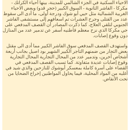
الاحياء السكنية في الجزء الشالمي للمدينة، بينها أحياء الكرانك -
مكركا - الفاشر الثانوية - السوق الكبير (حجر قدو) وبعض الاحياء
الغربية الشمالية مثل حيي أبو شوك ودرجة أولى، ما أدى الى سقوط
عدد من القتلى وجرح العشرات تم اسعافهم إلى مستشفى الفاشر
الجنوبي لتلقي العلاج، كما ذكرت المصادر أن القصف المدفعي على
حي مكركا الذي نزح معظم قاطنيه أسفر عن تدمير عدد من المنازل
دون وقوع إصابات.
واستهدف القصف المدفعي سوق الفاشر الكبير مما أدى الى مقتل
بعض التجار من ضمنهم التاجر الكبير الشهير بود اصيل بجانب أربعة
أشخاص آخرين، وتدمير عدد من المحال التجارية المحال التجارية
وقوع إصابات عديدة متفاوتة. كما تسبب القصف المدفعي في
القضاء على أسرة كاملة بمعسكر أبوشوك للنازحين والذي شيد في
أغلبه من المواد المحلية، فيما يحاول المواطنين إخراج الضحايا من
تحت الأنقاض.