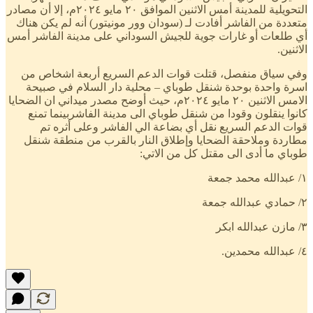
التحويلية للمدينة أمس الاثنين الموافق ٢٠ مايو ٢٠٢٤م، إلا أن مصادر
متعددة من الفاشر أفادت لـ (سودان وور مونيتور) أنه لم يكن هناك
أي طلعات أو غارات جوية للجيش السوداني على مدينة الفاشر أمس
الاثنين.
وفي سياق منفصل، قتلت قوات الدعم السريع أربعة اشخاص من
اسرة واحدة بوحدة شنقل طوباي – محلية دار السلام في صبيحة
الامس الاثنين ٢٠ مايو ٢٠٢٤م، حيث أوضح مصدر ميداني ان الضحايا
كانوا ينقلون وقودا من شنقل طوباي الى مدينة الفاشربينما تمنع
قوات الدعم السريع نقل أي بضاعة الي الفاشر وعلى أثره تم
مطاردة وملاحقة الضحايا وإطلاق النار بالقرب من منطقة شنقل
طوباي ما أدى الى مقتل كل من الاتي:
١/ عبدالله محمد جمعة
٢/ حمادي عبدالله جمعة
٣/ مازن عبدالله ابكر
٤/ عبدالله محمدين.