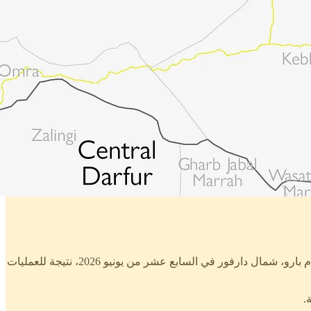
افادت المنظمة الدولية للهجرة في بيان لها صدر يوم الاثنين 22 يونيو 2026، بفرار حوالي 2260 شخصًا نزحوا من قريتي أورشي ودو في محلية أم بارو، شمال دارفور في السابع عشر من يونيو 2026، نتيجة للعمليات
.