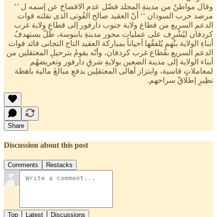
وقال مواطنٌ من مدينةِ المجلد فضّل عدم الافصاحَ عن إسمه ل ’’
مرصد حرب السودان ‘‘ أنّ العقيد صالح الفُوتى الذى نقلته قوات
الدعم السريع من قطاع ولاية جنوب دارفور إلى قطاعِ ولاية غرب
كردفان ليُشْرِف على عمليات محور مدينةِ بابنوسة، ظلّ يستهدفُ
أبناءِ الولاية بتُهمٍ يُلفقُها أحياناً بمباركة العقيد التاج التجانى قائد قوات
الدعم السريع بقطاع غرب كردفان، وأنّه يقومُ بترحيلِ المعتقلين من
أبناء الولاية إلى مدينة الضعين بولايةِ شرقِ دارفور وتعريضهُم
لمعاملاتٍ قاسية، وابتزاز أهالى المعتقلِين بدفعِ مبالغَ مالية باهظة
نظِيرِ إطلاقْ سراحهم.
Share
Discussion about this post
Comments
Restacks
Top
Latest
Discussions