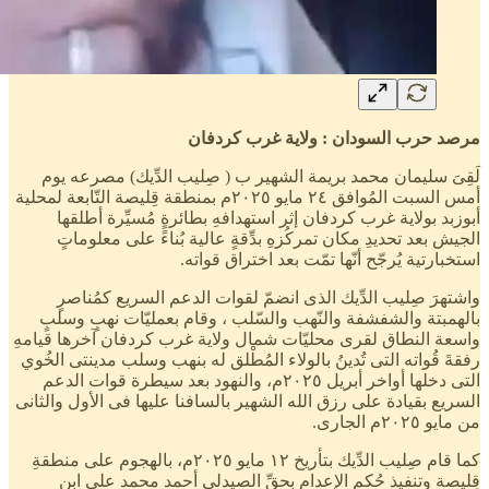
مرصد حرب السودان : ولاية غرب كردفان
لَقِىَ سليمان محمد بريمة الشهير ب ( صِليب الدِّيك) مصرعه يوم
أمس السبت المُوافق ٢٤ مايو ٢٠٢٥م بمنطقة قِليصة التّابعة لمحلية
أبوزبد بولاية غرب كردفان إثر استهدافهِ بطائرةٍ مُسيِّرة أطلقها
الجيش بعد تحديدِ مكان تمركُزهِ بدِّقةٍ عالية بُناءً على معلوماتٍ
استخبارتية يُرجّح أنّها تمّت بعد اختراق قواته.
واشتهرَ صِليب الدِّيك الذى انضمّ لقوات الدعم السريع كمُناصرٍ
بالهمبتة والشفشفة والنّهب والسّلب ، وقام بعمليّات نهبٍ وسلبٍ
واسعة النطاق لقرى محليّات شمال ولاية غرب كردفان آخرها قيامهِ
رفقةَ قُواته التى تُدينُ بالولاء المُطْلق له بنهب وسلب مدينتى الخُوي
التى دخلها أواخر أبريل ٢٠٢٥م، والنهود بعد سيطرة قوات الدعم
السريع بقيادة على رزق الله الشهير بالسافنا عليها فى الأول والثانى
من مايو ٢٠٢٥م الجارى.
كما قام صِليب الدِّيك بتأريخ ١٢ مايو ٢٠٢٥م، بالهجوم على منطقةِ
قِليصة وتنفيذ حُكم الإعدام بحقِّ الصيدلى أحمد محمد على ابن