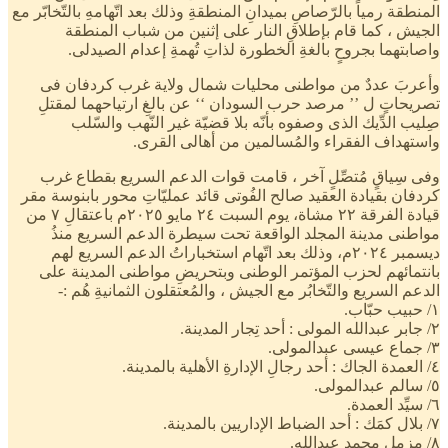
المنطقة رمياً بالرّصاصِ بميدانِ المنطقةِ وذلك بعد اتّهامهِ بالتّخابّر مع
الجيش ، كما قام بإطلاقِ النار على إثنين من شباب المنطقة
واصابتهما بجروحٍ بالغةِ الخطورة لذاتِ تُهمةِ إعدام الصيدلى.
وأعربَ عددٌ من مواطنى محليات شمال ولاية غرب كردفان فى
تصريحاتٍ ل ’’ مرصد حرب السودان ‘‘ عن بالغِ ارتياحهما لمقتلِ
صِليب الدِّيك الذى وصفوه بأنّه بلا قضيّة غير النّهب والسّلب
واستهداف الفقراء والمُسالمين من أهالى القرى.
وفى سِياقٍ مُتصِّلٍ آخر ، قامت قوات الدعم السريع بقطاع غرب
كردفان بقيادة العقيد صالح الفُوتى قائد عمليّاتِ محور بابنوسة مقر
قيادة الفرقة ٢٢ مشاة، يوم السبت ٢٤ مايو ٢٠٢٥م باعتقالِ ٧ من
مواطنى مدينة المجلد الواقعة تحت سيطرة الدعم السريع منذُ
ديسمبر ٢٠٢٤م، وذلك بعد اتّهام استخباراتُ الدعم السريع لهم
بانتمائهم لحزب المؤتمر الوطنى وبتحريضِ مواطنى المدينة على
الدعم السريع والتّخابُر مع الجيش ، والمُعتقلون الثمانيةِ هُم :-
١/ حبيب حبّاب.
٢/ جابر عبدالله المولى : أحد تِجار المدينة.
٣/ جماع عيسى عبدالمولى.
٤/ العمدة الجاك : أحد رجالِ الإدارةِ الأهلية بالمدينة.
٥/ سالم عبدالمولى.
٦/ سيِّد العمدة.
٧/ بلال كمَك : أحد الضباط الإداريين بالمدينة.
٨/ مزمل محمد عبدالله.