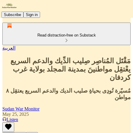
Subscribe
Sign in
Read distraction-free on Substack
العربية
مَقْتَل المُناصِر صِليب الدِّيك والدعم السريع
يعْتقِل مواطنينَ بمدينة المجلد بولاية غرب
كردفان
مُسيّرة تُودِى بحياةِ صليب الديك والدعم السريع يعتقِل ٨
مواطن
Sudan War Monitor
May 25, 2025
Listen