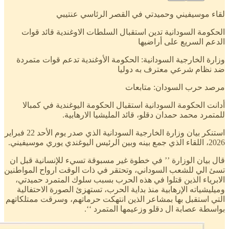
لقاء موسيفيني وحميدتي في القصر الرئاسي عنتيبي
الحكومة السودانية تدين استقبال السلطات الاوغندية قائد قوات
الدعم السريع على أراضيها
وزارة الخارجية السودانية: الحكومة الأوغندية تدعم قوات متمردة
ضد نظام شرعي معترف به دوليا
مرصد حرب السودان: متابعات
أدانت الحكومة السودانية استقبال الحكومة اليوغندية في كمبالا
للمتمرد محمد حمدان دقلو، قائد المليشيا الارهابية.
استنكر بيان وزارة الخارجية السودانية الذي صدر يوم الأحد 22 فبراير
2026، اللقاء الذي جمع بينه وبين الرئيس اليوغندي يوري موسيفيني.
قال بيان الوزارة ’’ في خطوة غير مسبوقة تسيء للإنسانية قبل ان
تسئ الي للشعب السوداني، وتحتقر في ذات الوقت ارواح المواطنين
الابرياء الذين قتلوا في هذه الحرب بسبب سلوك المتمرد حميدتي،
وميليشياته الإرهابية منذ بداية الحرب، تستهزئ الصورة الاحتفالية
التي استقبل بها بمشاعر الذين انتهكت حرماتهم، وسرقت ممتلكاتهم
بواسطة عصابة ال دقلو وزعيمها المتمرد ‘‘.