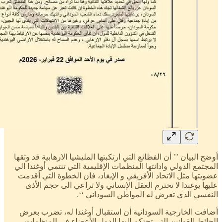
أوضح البيان ’’ أن الفظائع التي ارتكبتها المليشيا الارهابية قد وثقها
المجتمع الدولي وادانتها المنظمات الإقليمية التي تنتمي أوغندا الي
عضويتها مثل الاتحاد الأفريقي و الإيغاد، فان الخطوة التي أقدمت
عليها يوغندا لا تحترم العقل الإنساني ولا تراعي الى حجم الأذى
النفسي الذي تعرض له المواطن السوداني ‘‘.
أضافت الخارجية السودانية أن استقبال أوغندا له، تضرب بعرض
الحائط القوانين التي تحتكم إليها الدول الأعضاء في المنظمات