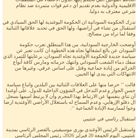
الاقليمية والدولية بعدم تقديم أي دعم قوات متمردة ضد نظام
شرعي معترف به دوليا.
تدرك الحكومة السودانية ان الحكومة اليوغندية لها الحق السيادي في
استقبال من تشاء في أراضيها، ولها الحق في تحديد علاقاتها الثنائية
وفقا لما تراه من مصالح.
أوضحت الخارجية السودانية، من هذا المنطلق تعرب حكومة
السودان عن بالغ انشغالها تجاه هذه الخطوة ان كانت تعبر عن
سياسة جديدة للحكومة الأوغندية تجاه السودان، برعايتها للتمرد الذي
سفك دماء الشعب السوداني وانتهك حرماته ومارس كافة أنواع
الجرائم من إبادة جماعية وقتل على اساس عرقي، وغيرها من
الانتهاكات التي يندى لها الجبين.
قالت ’’ حرصا منها على العلاقات الثنائية بين البلدين واتباع سياسة
حسن الجوار وعدم التدخل في الشؤون الداخلية للدول، على أوغندا
أن تنأي بنفسها عن الارتباط بهذا المجرم وأن لا يرتبط اسمها بسجل
ال دقلو الإرهابي، وعدم السماح له باستغلال الأراضي الأوغندية ارضا
وجوا لممارسة الإبادة الجماعية ‘‘.
استقبال رئاسي في عنتيبي
واستقبل الرئيس الأوغندي يوري موسيفيني بالقصر الرئاسي بمدينة
عنتيبي، اليوم الجمعة 20 فبراير 2026، رئيس المجلس الرئاسي