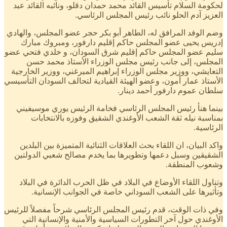
لحكومة السلام تأسيس القائد محمد حمدان دقلو، ونائبه القائد عبد
العزيز آدم الحلو نائب رئيس المجلس الرئاسي.
وضم الوفد المرافق له، الطاهر أبو بكر حجر عضو المجلس، والهادي
إدريس يحيى عضو المجلس حاكم إقليم دارفور، ومبروك مبارك
سليم عضو المجلس حاكم إقليم شرق السودان، و خلدي فتحي عضو
المجلس، إلى جانب رئيس مجلس الوزراء الأستاذ محمد حسن
التعايشي، ووزير مجلس الوزراء إبراهيم الميرغني، ووزير الخارجية
الأستاذ عمار أمون، وعضو الهيئة القيادية لتحالف السودان التأسيسي
سلطان عموم دارفور أحمد دينار.
بينما هنأ رئيس المجلس الرئاسي فخامة الرئيس يوري موسيفيني
بمناسبة نيله ثقة الشعب الأوغندي الشقيق وفوزه بالانتخابات
الرئاسية.
واكد البيان، ان اللقاء بحث العلاقات الثنائية المتميزة بين البلدين
الشقيقين وسبل دعمها وتطويرها بما يخدم مصالح شعبي الدولتين
وشعوب المنطقة.
وتناول اللقاء الأوضاع في البلاد في ظل الحرب الدائرة في البلاد
وتأثيرها على الشعب السوداني خاصة في الجوانب الإنسانية.
وفي ذات الوقت، قدم رئيس المجلس الرئاسي شرحاً مفصلاً للرئيس
الأوغندي حول آخر التطورات السياسية والأمنية والإنسانية التي