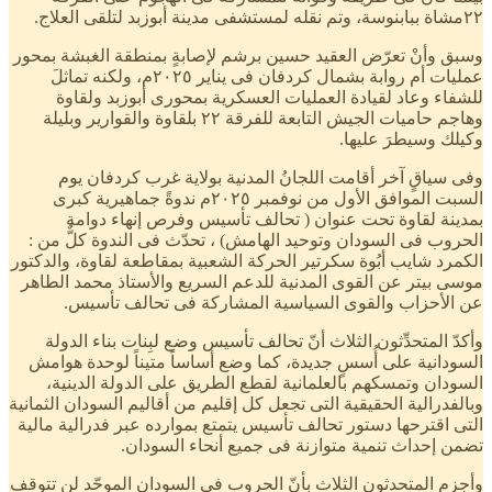
٢٢مشاة ببابنوسة، وتم نقله لمستشفى مدينة أبوزبد لتلقى العلاج.
وسبق وأنْ تعرّض العقيد حسين برشم لإصابةٍ بمنطقة الغبشة بمحور
عمليات أم روابة بشمال كردفان فى يناير ٢٠٢٥م، ولكنه تماثلَ
للشفاء وعاد لقيادة العمليات العسكرية بمحورى أبوزبد ولقاوة
وهاجم حاميات الجيش التابعة للفرقة ٢٢ بلقاوة والقوارير وبليلة
وكيلك وسيطرَ عليها.
وفى سياقٍ آخر أقامت اللجانُ المدنية بولاية غرب كردفان يوم
السبت الموافق الأول من نوفمبر ٢٠٢٥م ندوةً جماهيرية كبرى
بمدينة لقاوة تحت عنوان ( تحالف تأسيس وفرص إنهاء دوامة
الحروب فى السودان وتوحيد الهامش) ، تحدّث فى الندوة كلٌّ من :
الكمرد شايب أبُوة سكرتير الحركة الشعبية بمقاطعة لقاوة، والدكتور
موسى بيتر عن القوى المدنية للدعم السريع والأستاذ محمد الطاهر
عن الأحزاب والقوى السياسية المشاركة فى تحالف تأسيس.
وأكدّ المتحدِّثون الثلاث أنّ تحالف تأسيس وضع لبِنات بناء الدولة
السودانية على أُسسٍ جديدة، كما وضع أساساً متيناً لوحدة هوامش
السودان وتمسكهم بالعلمانية لقطع الطريق على الدولة الدينية،
وبالفدرالية الحقيقية التى تجعل كل إقليم من أقاليم السودان الثمانية
التى اقترحها دستور تحالف تأسيس يتمتع بموارده عبر فدرالية مالية
تضمن إحداث تنمية متوازنة فى جميع أنحاء السودان.
وأجزم المتحدثون الثلاث بأنّ الحروب فى السودان الموحّد لن تتوقف