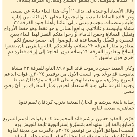
٢٢ مشاة ببابنوسة، بأنْ يضعوا السلاح ومغادرة الفرقة بسلام.
وقال الأستاذ أبوعبيدة فى ندائه ’’ أُوجِّه هذا النداء نيابةً عن نفسى
وعن قادةِ السلطة المدنية والمجتمع المحلى بكل فئاته من إدارة
أهلية ومنظمات مجتمع مدنى ، إلى أبنائنا وأهلنا جنود الفرقة ٢٢
مشاة ببابنوسة وعائلاتهم، بدافعٍ إنسانى واحدٍ فقط وهو حفظ الأرواح
وتقليل المعاناة وحقن الدماء، وأرجوا منكم النظرَ لهذا النداء بعينِ
البصيرة والتّعقُّل والمساعدة فى الوصول إلى صيغةٍ تسمحُ لكم
بمغادرة مقار الفرقة ٢٢ بسلام، وأُناشدكم بالله وبالقربى بأنْ تضعوا
السلاحَ وتغادروا الفرقة ٢٢ بسلام دون الحاجةَ إلى إراقةِ قطرةِ دمٍ
أخرى فوق ماسبق ‘‘.
وكان العميد حسن درموت قائد اللواء ٨٩ التابع للفرقة ٢٢ مشاة
ببابنوسة قد توعّد يوم السبت الأول من نوفمبر ٢٠٢٥م، قوات الدعم
السريع وحذّرهم من مغبةِ الهجوم على الفرقة، مؤكداً أنّ ضباط
وجنود الفرقة على أُهبةِ الاستعداد لخوضِ غِمار المعارك من أىِّ وقتٍ
مضى.
إصابة بالغة لبرشم و اللجانُ المدنية بغرب كردفان تُقيم ندوةً
جماهيرية بمدينة لقاوة
تعرّض العقيد حسين برشم قائد المجموعة ١٠٤ بقوات الدعم السريع
لإصابةٍ بالغة إثر استهدافه بمُسيّرةٍ إستراتيجية تابعة للجيش يوم
السبت الموافق الأول من نوفمبر ٢٠٢٥م، بالقرب من مدينة لقاوة
بينما كان فى طريقة وقواته للمشاركة فى الهجوم على الفرقة