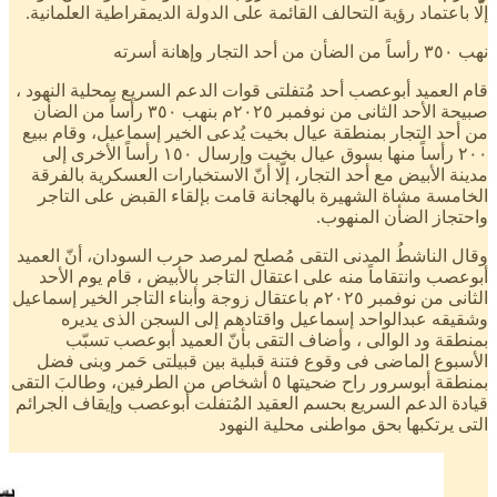
إلّا باعتماد رؤية التحالف القائمة على الدولة الديمقراطية العلمانية.
نهب ٣٥٠ رأساً من الضأن من أحد التجار وإهانة أسرته
قام العميد أبوعصب أحد مُتفلتى قوات الدعم السريع بمحلية النهود ،
صبيحة الأحد الثانى من نوفمبر ٢٠٢٥م بنهب ٣٥٠ رأساً من الضأن
من أحد التجار بمنطقة عيال بخيت يُدعى الخير إسماعيل، وقام ببيع
٢٠٠ رأساً منها بسوق عيال بخيت وإرسال ١٥٠ رأساً الأخرى إلى
مدينة الأبيض مع أحد التجار، إلّا أنّ الاستخبارات العسكرية بالفرقة
الخامسة مشاة الشهيرة بالهجانة قامت بإلقاء القبض على التاجر
واحتجاز الضأن المنهوب.
وقال الناشطُ المدنى التقى مُصلح لمرصد حرب السودان، أنّ العميد
أبوعصب وانتقاماً منه على اعتقال التاجر بالأبيض ، قام يوم الأحد
الثانى من نوفمبر ٢٠٢٥م باعتقال زوجة وأبناء التاجر الخير إسماعيل
وشقيقه عبدالواحد إسماعيل واقتادهم إلى السجن الذى يديره
بمنطقة ود الوالى ، وأضاف التقى بأنّ العميد أبوعصب تسبّب
الأسبوع الماضى فى وقوع فتنة قبلية بين قبيلتى حَمر وبنى فضل
بمنطقة أبوسرور راح ضحيتها ٥ أشخاص من الطرفين، وطالبَ التقى
قيادة الدعم السريع بحسم العقيد المُتفلت أبوعصب وإيقاف الجرائم
التى يرتكبها بحق مواطنى محلية النهود