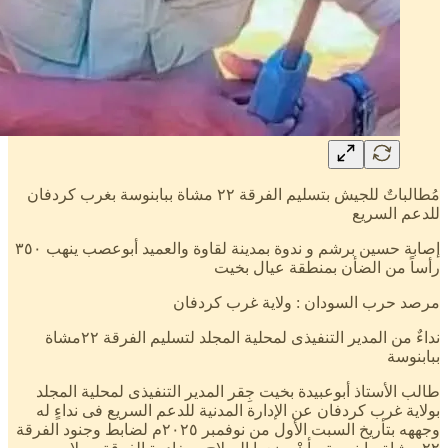
مُطالباتٌ للجيش بتسليم الفرقة ٢٢ مشاة ببابنوسة بغرب كردفان
للدعم السريع
إصابة حسين برشم و ندوة بمدينة لقاوة والعميد أبوعصب ينهب ٣٥٠
رأساً من الضأن بمنطقة عيال بخيت
مرصد حرب السودان : ولاية غرب كردفان
نداءٌ من المدير التنفيذى لمحلية المجلد لتسليم الفرقة ٢٢مشاة
ببابنوسة
طالب الأستاذ أبوعبيدة بخيت جِقر المدير التنفيذى لمحلية المجلد
بولاية غرب كردفان عن الإدارة المدنية للدعم السريع فى نداءٍ له
وجههه بتأريخ السبت الأول من نوفمبر ٢٠٢٥م لضابط وجنود الفرقة