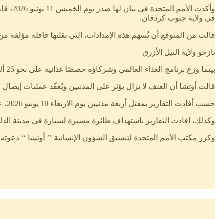
وأكدت 
في ولاية جنوب كردفان.
قالت من المتوقع أن تُسهم هذه الإمدادات، التي نقلتها قافلة مؤلفة من ثماني شاحنات، في دعم نحو 39 ألف شخص انقطعت 
نازحو ولاية النيل الأزرق
بينما وزع برنامج الغذاء العالمي وشركاؤه حصصًا غذائية على نحو 25 ألف نازح بالقرب من عاصمة ولاية النيل الأزرق، الدمازين.
قالت أوتشا أن العنف لا يزال يؤثر على المدنيين ويُعقّد عمليات إيصال
حسب أفادت التقارير بمقتل أربعة مدنيين يوم الاربعاء 10 يونيو 2026، على الأقل وإصابة آخرين بجروح جراء غارات جوية بطائرات مسيّرة على عاصمة ولاية شمال كردفان، الأبيض.
وكذلك، افادت التقارير باستهداف طائرة مسيرة لسيارة في مدينة الد
وكرر مكتب الأمم المتحدة لتنسيق الشؤون الإنسانية ’’ أوتشا ‘‘ دعوته 