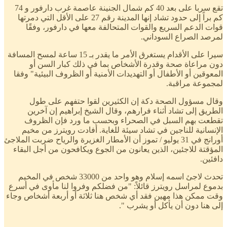
تقع سربا على بعد 40 كم شمال الجنينة عاصمة غرب دارفور و 74
كم براً إلى حدود تشاد إنها المدينة رقم 27 على الأقل التي دمرتها
قوات الدعم السريع والقوات المتحالفة معها في دارفور، وفقًا
لمرصد الصراع السوداني.
سيرا على الأقدام يستغرق الأمر ما يقدر بـ 15 ساعة لمسح المسافة
دون مراعاة صحة وقدرة الأشخاص بما في ذلك كبار السن أو
المعوقين أو الأطفال أو التهديدات الأمنية أو الظروف البيئية" وفقا
لمجموعة مراقبة.
وقال مسؤول الصحة دكة إن الكثيرين لقوا حتفهم على طول
الطريق إلى تشاد أثناء فرارهم، وقال الشيخ إبراهيم إن آخرين
تقطعت بهم السبل في الصحراء وبحسب ما ورد فإن الظروف
الإنسانية للناجين في تشاد سيئة للغاية. أفادت رويترز من مخيم
أورانج في 31 يوليو / تموز أن الأمطار الغزيرة والرياح ضربت الملاجئ
المؤقتة للاجئين، الذين يعانون من الجوع ويكافحون من أجل البقاء
دافئين.
تحدث لاجئ اسمه إسلام وهو واحد من 33000 شخص في المخيم
بدموع لمراسل رويترز قائلاً: "من فضلكم وفروا لنا مأوى في أسرع
وقت ممكن هذا مهين فقد أي شخص هنا ثلاثة أو أربعة أشخاص وجاء
إلى هنا دون أن يأكل أو يشرب ".