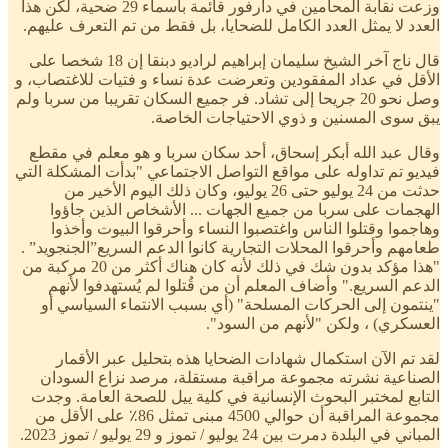
وزعت نقابة المحامين في دارفور قائمة بأسماء 29 ضحية، لكن هذا
العدد لا يمثل العدد الكامل للضحايا، بل فقط من تم التعرف عليهم.
قال ناج آخر الشيخ سليمان إبراهيم لراديو دبنقا إن 18 شخصا على
الأقل في عداد المفقودين وتعرضت عدة نساء و فتيات للاغتصاب، و
وصل نحو 20 جريحا إلى تشاد. فر جميع السكان تقريبا من سربا ولم
يبق سوى المسنين و ذوي الاحتياجات الخاصة.
وقال عبد الله أبكر إسحاق، أحد سكان سربا و هو معلم في مقطع
فيديو تم تداوله على مواقع التواصل الاجتماعي "بدأت المشكلة التي
حدثت من 24 يوليو حتى 26 يوليو، وكان ذلك اليوم الأخير من
الهجمات على سربا من جميع الجهات ... الأشخاص الذين جاؤوا
وهاجموا وقتلوا الناس واغتصبوا النساء وأحرقوا البيوت وأخذوا
طعامهم وأحرقوا المحلات التجارية كانوا الدعم السريع”الجنجويد” .
"هذا مؤكد بدون شك في ذلك لأنه كان هناك أكثر من 20 مركبة من
الدعم السريع." وأضاف المعلم أن من قُتلوا لم يُستهدفوا لأنهم
"ينتمون إلى الحركات المسلحة" (أي بسبب الانتماء السياسي أو
العسكري) ، ولكن "لأنهم من السود".
لقد تم الآن استكمال شهادات الضحايا هذه بتحليل عبر الأقمار
الصناعية نشرته مجموعة مراقبة مستقلة، مرصد نزاع السودان
التابع لمختبر البحوث الإنسانية في كلية ييل للصحة العامة. وجدت
مجموعة المراقبة أن حوالي 4500 مبنى تمثل 86٪ على الأقل من
المباني في البلدة دمرت بين 24 يوليو / تموز و 29 يوليو / تموز 2023.