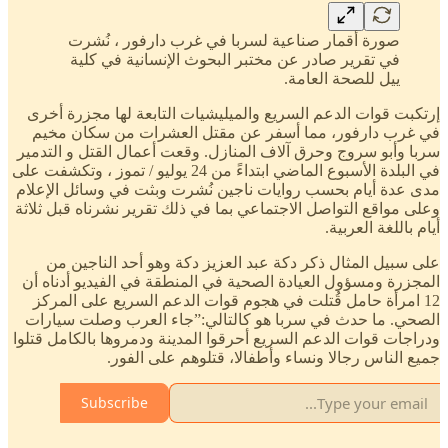
صورة أقمار صناعية لسربا في غرب دارفور ، نُشرت
في تقرير صادر عن مختبر البحوث الإنسانية في كلية
ييل للصحة العامة.
إرتكبت قوات الدعم السريع والميليشيات التابعة لها مجزرة أخرى
في غرب دارفور، مما أسفر عن مقتل العشرات من سكان مخيم
سربا وأبو سروج وحرق آلاف المنازل. وقعت أعمال القتل و التدمير
في البلدة الأسبوع الماضي ابتداءً من 24 يوليو / تموز ، وتكشفت على
مدى عدة أيام بحسب روايات ناجين نُشرت وبثت في وسائل الإعلام
وعلى مواقع التواصل الاجتماعي بما في ذلك تقرير نشرناه قبل ثلاثة
أيام باللغة العربية.
على سبيل المثال ذكر دكة عبد العزيز دكة وهو أحد الناجين من
المجزرة ومسؤول العيادة الصحية في المنطقة في الفيديو أدناه أن
12 امرأة حامل قُتلت في هجوم قوات الدعم السريع على المركز
الصحي. ما حدث في سربا هو كالتالي:”جاء العرب وصلت سيارات
ودراجات قوات الدعم السريع أحرقوا المدينة ودمروها بالكامل قتلوا
جميع الناس رجالا ونساء وأطفالا، قتلوهم على الفور.
Subscribe