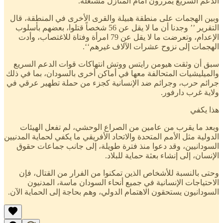
الدعم السريع يمررون أمام المنازل مشتعلة.
وبين الهجمات على منطقة هبيلة والقرى الأخرى في المنطقة، قال
التقرير ’’ وجدنا أن ما لا يقل عن 56 شخصاً قتلوا، بعضهم بأسلوب
الإعدام، وتعرضت ما لا يقل عن 79 امرأة وفتاة للاغتصاب، وأدت
الهجمات إلى نزوح عشرات الآلاف غيرهم‘‘.
سبق أن وثقت هيومن رايتس ووتش انتهاكات قوات الدعم السريع
والميليشيات المتحالفة معها في أماكن أخرى بالسودان، بما في ذلك
جرائم حرب، وجرائم ضد الإنسانية كجزء من حملة تطهير عرقي في
ولاية غرب دارفور.
هذا يكفي
وبعد ما يقرب من عامين من الصراع الوحشي، لم تفعل الهيئات
الدولية مثل الأمم المتحدة والاتحاد الأفريقي ما يكفي لحماية المدنيين
السودانيين، وقد دعوا منذ فترة طويلة، إلى جانب جماعات حقوق
الإنسان، إلى إنشاء بعثة حماية للبلاد.
وحتى بالنسبة للأشخاص الذين تمكنوا من الفرار من القتال، فإن
الاحتياجات الإنسانية في جميع أنحاء السودان ماسة، المدنيون
السودانيون يستحقون الاهتمام الدولي، وهم بحاجة إلى الحماية الآن.