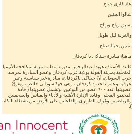
عاد فارى جناح
شالوا الحنين
يسبق رياح ورياح
والغربة ليل طويل
لمتين يجينا صباح.
ماهيةُ مبادرة جيناكى يا كردفان
قالت الأستاذة هويدا عبدالرحمن مديرة منظمة مزنة لمكافحة الأنيميا
المنجلية بمدينة الفولة بولاية غرب كردفان وعضو المبادرة لمرصد
حرب السودان، أنّ جيناكى ياكردفان، مبادرة غير سياسية وغير
عرقية وعابرة لحدود كردفان ، وهى جهدٌ سودانى خالص، ويفوقُ
عضويتها عدد ٦٠٠ عضو من النوعين، وتشمل عضويتها ( قادة
المجتمع المحلى وقادة الإدارة الأهلية والأدباء والفنانين والصحفيين
والرياضيين وغرف الطوارئ والفاعلين على الأرض من نشطاء التكايا
).