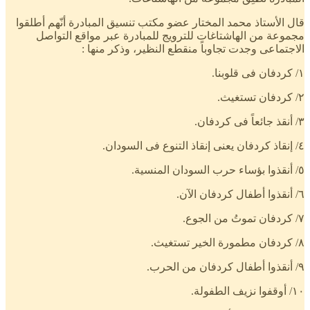
قال الأستاذ محمد المختار عضو مكتب تنسيق المبادرة أنّهم أطلقوا
مجموعة من الهاشتاغات للترويج للمبادرة عبر مواقع التواصل
الاجتماعى وجدت تجاوباً منقطع النظير، وذكر منها :
١/ كردفان فى قلوبنا.
٢/ كردفان تستغيث.
٣/ أنقذ جائعاً فى كردفان.
٤/ إنقاذ كردفان يعنى إنقاذ التنوع فى السودان.
٥/ أنقذوا بؤساء حرب السودان المنسية.
٦/ أنقذوا أطفال كردفان الآن.
٧/ كردفان تموتُ من الجوع.
٨/ كردفان مطمورة الخير تستغيث.
٩/ أنقذوا أطفال كردفان من الحرب.
١٠/ أوقفوا نزيف الطفولة.