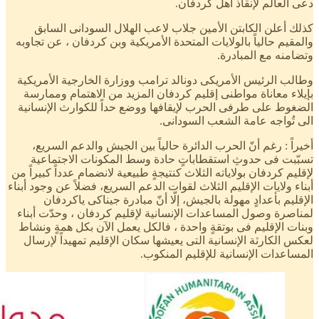
دعى العالم لإنقاذ أهل كردفان.
كذلك أعلن الكابتن الأمين جلاب لاعب الهلال السودانى السابق
والمقيم حالياً بالولايات المتحدة الأمريكية وبن كردفان ، عن تجاوبه
وتضامنه مع المبادرة.
وطالب الرئيس الأمريكى دونالد ترامب ووزارة الخارجية الأمريكية
بإيلاء معاناة مواطنى إقليم كردفان المزيد من الاهتمام وممارسة
الضغوط على طرفى الحرب لإيقافها ووضع حداً للكوارث الإنسانية
الى تُواجه عامة الشعب السودانى.
أخيراً : رغم أنّ الحرب الدائرة حالياً بين الجيش والدعم السريع،
تسبّبت فى حدوثِ استقطاباتٍ حادة وسط المكونات الاجتماعية
لإقليم كردفان بولاياته الثلاث كنتيجةٍ طبيعية لانضمام عدداً كبيراً من
أبناء ولايات الإقليم الثلاث لقوات الدعم السريع، فضلاً عن وجود أبناء
الإقليم بأعدادٍ مهولة بالجيش، إلّا أنّ مبادرة جيناكى ياكردفان
لمناصرة وصول المساعدات الإنسانية لإقليم كردفان ، وحدّت أبناء
وبنات الإقليم فى بوتقةٍ واحدة ، فالكل يعمل الآن بكل همةٍ ونشاط
لعكس الكارثة الإنسانية التى يعيشها سكان الإقليم تمهيداً لإرسال
المساعدات الإنسانية للإقليم المنكوب.