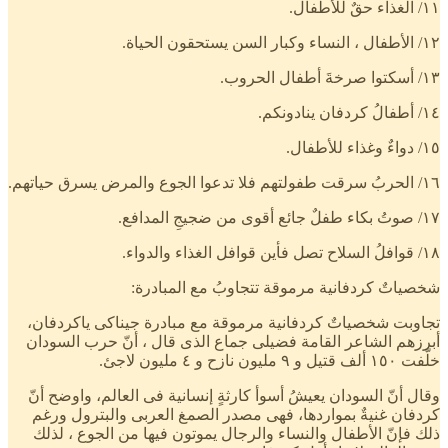
١١/ الغذاء حقٌ للأطفال.
١٢/ الأطفال ، النساء وكبار السن يستحقون الحياة.
١٣/ أسكتوا صرخةَ أطفال الحروب.
١٤/ أطفالُ كردفان ينادونكم.
١٥/ دواءٌ وغذاء للأطفال.
١٦/ الحربُ سرقت طفولتهم فلا تدعوا الجوع والمرض يسرق حياتهم.
١٧/ صوتُ بكاء طفلٌ جائع أقوى من ضجيجِ المدافع.
١٨/ قوافلُ السلاح تصل فأين قوافل الغذاء والدواء.
شخصياتٌ كردفانية مرموقة تتجاوبُ مع المبادرة:
تجاوبت شخصياتٌ كردفانية مرموقة مع مبادرة جيناكى ياكردفان،
أبرزهم الشاعر القامة فضيلى جماع الذى قال ، أنّ حرب السودان
خلّفت ١٥٠ ألف قتيل و ٩ مليون نازح و ٤ مليون لاجئ.
وقال أنّ السودان يعيشُ أسوأ كارثةٍ إنسانية فى العالم، واوضح أنّ
كردفان غنيةٌ بمواردها، فهى مصدر الصمغ العربى والبترول ورغم
ذلك فإنّ الأطفال والنساء والرجال يموتون فيها من الجوع ، لذلك