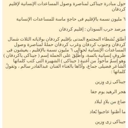
حول مبادرة جيناكى لمناصرة وصول المساعدات الإنسانية لإقليم
كردفان
٦ مليون نسمة بالإقليم فى حاجةٍ ماسة للمساعدات الإنسانية
مرصد حرب السودان : إقليم كردفان
أطلق نُشطاء المجتمع المدنى بإقليم كردفان بولاياته الثلاث شمال
كردفان وجنوب كردفان وغرب كردفان حملةً لمناصرة وصول
المساعدات الإنسانية لحوالى ٦ مليون نسمة بالإقليم ، يعيشون فى
ظروفٍ إنسانية بائسة، وأُطْلِقَ على الحملة إسم ( جيناكى ياكردفان )
وهو إسمٌ مأخوذٌ من أغنيةِ ( جيناكى ) الشهيرة التى كتب كلماتها
الشاعر فضيلى جماع، وأدّاها بالغناء الفنان عبدالقادر سالم ، وتقولُ
كلماتها :
جيناكى زى وِزين
هجر الرهيد يوم جفا
ضاع من بلادٍ لبلاد
ما أظنوا عاجبوا بُعاد
جيناكى زى وِزين