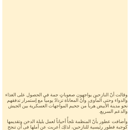
وقالت أنّ النازحين يواجهون صعوباتٍ جمة فى الحصول على الغذاء
والدواء وحتى المأوى، وأنّ المعاناة تزدادُ يومياً مع إستمرار تدفقهم
نحو مدينة الأبيض هرباً من جحيم المواجهات العسكرية بين الجيش
والدعم السريع.
وأضافت عطور بأنّ المنظمة تلجأُ أحياناً لعمل بليلة الدخن وتقديمها
كوجبة فطور رئيسية للنازحين، لذلك أعربت عن أملها فى أن تنجح