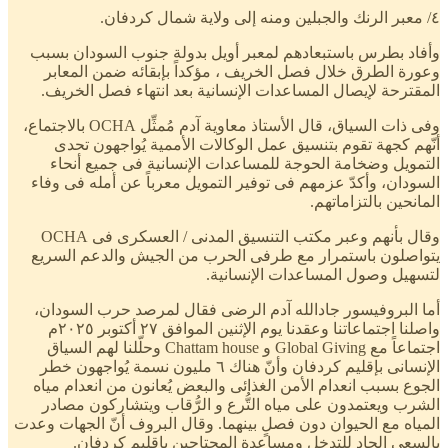
٤/ معبر الرنك والجبلين ومنه إلى ولاية شمال كردفان.
وأفاد بطرس باستبعادهم لمعبر أويل بدولة جنوب السودان بسبب
وعورة الطرق خلال فصل الخريف ، مؤكداً بإبقائه ضمن المعابر
المقترحة لإيصال المساعدات الإنسانية بعد انتهاء فصل الخريف.
وفى ذات السياق، قال الأستاذ معاوية آدم مُمثِّل OCHA بالاجتماع،
أنّهم كجهة تقوم بتنسيق عمل الوكالات الأممية يُواجهون تحدى
التمويل وضخامة الحوجة للمساعدات الإنسانية فى جميع أنحاء
السودان، وأكدّ عزمهم فى توفير التمويل معرباً عن أمله فى وفاء
المانحين بالتزاماتهم.
وقال بأنهم وعبر مكتب التنسيق المدنى / العسكرى فى OCHA
يتواصلون باستمرار مع طرفى الحرب من الجيش والدعم السريع
لتسهيل وصول المساعدات الإنسانية.
أما البروفيسور جادالله آدم الرضى فقال لمرصد حرب السودان،
واصلنا اجتماعاتنا وعقدنا يوم الإثنين الموافق ٢٧ أكتوبر ٢٠٢٥م
اجتماعاً مع Global Giving و Chattam house وحلّلنا لهم السياق
الإنسانى بإقليم كردفان وأنّ هناك ٦ مليون نسمة يُواجهون خطر
الجوع بسبب انعدام الأمن الغذائى والبعض يُعانون من انعدام مياه
الشرب ويعتمدون على مياه التُّرع و الرُّقاب ويتشاركون مصادر
المياه مع الحيوان دون فصلٍ بينهما. وقال البروف أنّ الجهات وعدت
بالسعى الجاد للتدخل ومساعدة المحتاجين بإقليم كردفان.