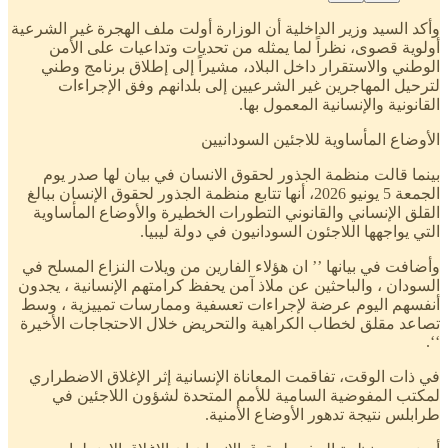
وأكد السيد وزير الداخلية أن الوزارة أولت ملف الهجرة غير الشرعية
أولوية قصوى، نظراً لما يمثله من تحديات وتداعيات على الأمن
الوطني والاستقرار داخل البلاد، مشيراً إلى إطلاق برنامج وطني
لترحيل المهاجرين غير الشرعيين إلى بلدانهم وفق الإجراءات
القانونية والإنسانية المعمول بها.
الأوضاع المأساوية للاجئين السودانيين
بينما قالت منظمة الجذور لحقوق الانسان في بيان لها صدر يوم
الجمعة 5 يونيو 2026، أنها تتابع منظمة الجذور لحقوق الإنسان ببالغ
القلق الإنساني والقانوني التطورات الخطيرة والأوضاع المأساوية
التي يواجهها اللاجئون السودانيون في دولة ليبيا.
وأضافت في بيانها ’’ ان هؤلاء الفارين من ويلات النزاع المسلح في
السودان ، والباحثين عن ملاذ آمن يحفظ كرامتهم الإنسانية ، يجدون
أنفسهم اليوم عرضة لإجراءات تعسفية وممارسات تمييزية ، وسط
تصاعد مقلق لخطاب الكراهية والتحريض خلال الاحتجاجات الأخيرة
‘‘.
في ذات الوقت، تفاقمت المعاناة الإنسانية إثر الإغلاق الاضطراري
لمكتب المفوضية السامية للأمم المتحدة لشؤون اللاجئين في
طرابلس نتيجة تدهور الأوضاع الأمنية.