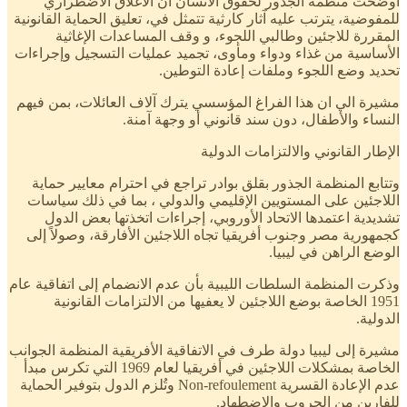
أوضحت منظمة الجذور لحقوق الانسان ان الاغلاق الاضطراري
للمفوضية، يترتب عليه آثار كارثية تتمثل في، تعليق الحماية القانونية
المقررة للاجئين وطالبي اللجوء، و وقف المساعدات الإغاثية
الأساسية من غذاء ودواء ومأوى، تجميد عمليات التسجيل وإجراءات
تحديد وضع اللجوء وملفات إعادة التوطين.
مشيرة الي ان هذا الفراغ المؤسسي يترك آلاف العائلات، بمن فيهم
النساء والأطفال، دون سند قانوني أو وجهة آمنة.
الإطار القانوني والالتزامات الدولية
وتتابع المنظمة الجذور بقلق بوادر تراجع في احترام معايير حماية
اللاجئين على المستويين الإقليمي والدولي ، بما في ذلك سياسات
تشديدية اعتمدها الاتحاد الأوروبي، إجراءات اتخذتها بعض الدول
كجمهورية مصر وجنوب أفريقيا تجاه اللاجئين الأفارقة، وصولاً إلى
الوضع الراهن في ليبيا.
وذكرت المنظمة السلطات الليبية بأن عدم الانضمام إلى اتفاقية عام
1951 الخاصة بوضع اللاجئين لا يعفيها من الالتزامات القانونية
الدولية.
مشيرة إلى ليبيا دولة طرف في الاتفاقية الأفريقية المنظمة الجوانب
الخاصة بمشكلات اللاجئين في أفريقيا لعام 1969 التي تكرس مبدأ
عدم الإعادة القسرية Non-refoulement وتُلزم الدول بتوفير الحماية
للفارين من الحروب والاضطهاد.