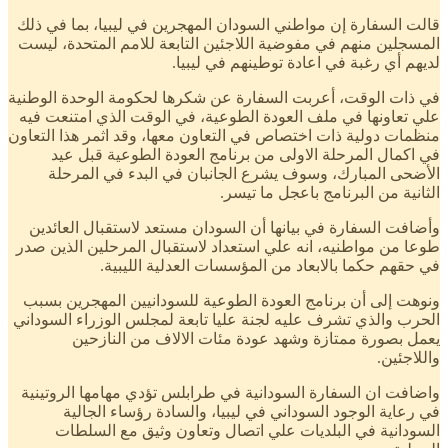
قالت السفارة إن مواطني السودان المهجرين في ليبيا، بما في ذلك
المسجلين منهم في مفوضية اللاجئين التابعة للامم المتحدة، ليست
لديهم أي رغبة في اعادة توطينهم في ليبيا.
في ذات الوقت، أعربت السفارة عن شكرها لحكومة الوحدة الوطنية
علي تعاونها في ملف العودة الطوعية، في الوقت الذي امتنعت فيه
منظمات دولية ذات اختصاص في التعاون معها، وقد اثمر هذا التعاون
في اكمال المرحلة الاولى من برنامج العودة الطوعية قبل عيد
الأضحى المبارك، وسوف يشرع الجانبان في البدء في المرحلة
الثانية من البرنامج باعجل ما تيسر.
وأضافت السفارة في بيانها أن السودان مستعد لاستقبال العائدين
طوعا من مواطنيه، انه علي استعداد لاستقبال المرحلين الذين صدر
في حقهم حكما بالابعاد من المؤسسات العدلية الليبية.
ونوهت إلى أن برنامج العودة الطوعية للسودانيين المهجرين بسبب
الحرب والذي تشرف عليه لجنة عليا تابعة لمجلس الوزراء السوداني
يعمل بصورة ممتازة وشهد عودة مئات الالاف من النازحين
واللاجئين.
واضافت ان السفارة السودانية في طرابلس تؤدي مهامها الروتينية
في رعاية الوجود السوداني في ليبيا، والسادة رؤساء الجالية
السودانية في البلديات علي اتصال وتعاون وثيق مع السلطات