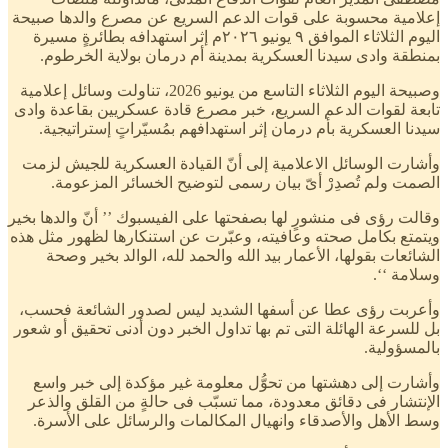
إعلامية محسوبة على قوات الدعم السريع عن مصرع والدها صبيحة
اليوم الثلاثاء الموافق ٩ يونيو ٢٠٢٦م إثر استهدافه بطائرةٍ مسيرة
بمنطقة وادى سيدنا العسكرية بمدينة أم درمان بولاية الخرطوم.
وصبيحة اليوم الثلاثاء التاسع من يونيو 2026، تناولت وسائل إعلامية
تابعة لقوات الدعم السريع، خبر مصرع قادة عسكريين بقاعدة وادى
سيدنا العسكرية بأم درمان إثر استهدافهم بمُسيّراتٍ إستراتيجية.
وأشارت الوسائل الاعلامية إلى أنّ القيادة العسكرية للجيش لزمت
الصمت ولم تُصدِرْ أىّ بيان رسمى لتوضيح الخسائر المزعومة.
وقالت رؤى فى منشورٍ لها بصفحتها على الفيسبوك ’’ أنّ والدها بخير
ويتمتع بكامل صحته وعافيته، وعبّرت عن استنكارها لظهور مثل هذه
الشائعات بقولها، الأعمار بيد الله والحمد لله، الوالد بخير وصحة
وسلامة ‘‘.
وأعربت رؤى عطا عن أسفها الشديد ليس لصدور الشائعة فحسب،
بل للسرعة الهائلة التى تم بها تداول الخبر دون أدنى تحقيق أو شعور
بالمسؤولية.
وأشارت إلى دهشتها من تحوُّل معلومة غير مؤكدة إلى خبر واسع
الإنتشار فى دقائق معدودة، مما تسبّب فى حالةٍ من القلق والذعر
وسط الأهل والأصدقاء وانهيال المكالمات والرسائل على الأسرة.