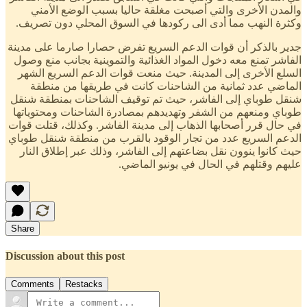
والمدن الأخرى والتي أصبحت مغلقة حاليا بسبب الوضع الأمني
وكثرة النهب مما أدى الى ركودها في السوق المحلي دون تصريف.
جدير بالذكر أن قوات الدعم السريع تفرض حصارا صارما على مدينة
الفاشر تمنع معه دخول المواد الغذائية والتموينية بجانب منع وصول
السلع الأخرى إلى المدينة. حيث منعت قوات الدعم السريع الشهر
الماضي عدد ثمانية من الشاحنات كانت في طريقها من منطقة
شنقل طوباي إلى الفاشر، حيث تم توقيف الشاحنات بمنطقة شنقل
طوباي ومنعهم من الشفر وتهديدهم بمصادرة الشاحنات ومحتوياتها
في حال قرر أصحابها الذهاب إلى مدينة الفاشر. وكذلك، قتلت قوات
الدعم السريع عدد من تجار الوقود بالقرب من منطقة شنقل طوباي
حيث كانوا ينوون نقل بضاعتهم إلى الفاشر، وذلك عبر إطلاق النار
عليهم وقتلهم في الحال في يونيو الماضي.
Share
Discussion about this post
Comments
Restacks