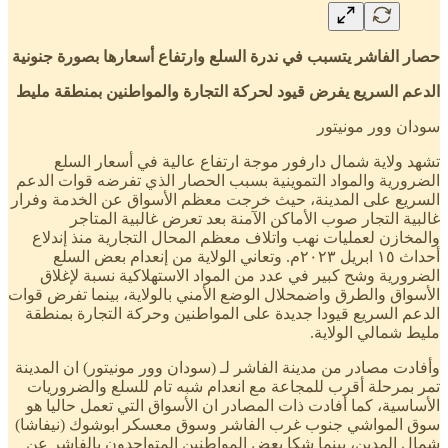
حصار الفاشر يتسبب في ندرة السلع وارتفاع أسعارها بصورة جنونية
الدعم السريع يفرض قيود لحركة التجارة والمواطنين بمنطقة مليط
سودان وور مونيتور
تشهد ولاية شمال دارفور موجة ارتفاع عالية في أسعار السلع
الضرورية والمواد التموينية بسبب الحصار الذي تفرضه قوات الدعم
السريع على المدينة، حيث خرجت معظم الأسواق عن الخدمة وفرار
غالبية التجار صوب الأماكن الآمنة بعد تعرض غالبية المتاجر
والمخازن لعمليات نهب واتلاف معظم المحال التجارية منذ إندلاع
أحداث ١٥ ابريل ٢٠٢٣م. وتعاني الولاية من إنعدام بعض السلع
الضرورية وشح كبير في عدد من المواد الاستهلاكية نسبة لإغلاق
الأسواق والطرق واضمحلال الوضع الأمني بالولاية، بينما تفرض قوات
الدعم السريع قيودا جديدة على المواطنين وحركة التجارة بمنطقة
مليط شمالي الولاية.
وأفادت مصادر من مدينة الفاشر لـ (سودان وور مونيتور) ان المدينة
تمر بمرحلة أقرب للمجاعة مع انعدام شبه تام للسلع والضروريات
الأساسية، كما أفادت ذات المصادر ان الأسواق التي تعمل حاليا هو
سوق المواشي جنوب غرب الفاشر وسوق معسكر ابوشوك (نيفاشا)
شمال المدين، بينما شكا بعض المواطنين المتواجدون بالفاشر عن