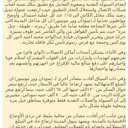
انعدام السيولة النقدية وصعوبة التعامل مع تطبيق بنكك نسبة لغياب
شبكات الاتصال واستغلال التجار للتطبيق حيث ارتفعت عمولة تبديل
رصيد بنكك مقابل الكاش الى ١٥٪ عند كل عملية استبدال. وأوضح
مواطنون تحدثوا لـ (سودان وور مونيتور) ان كل مداخل المدينة التي
تأتي عبرها البضاعة مغلقة تماما عدا طريق "زمزم – طويلة - جبل
مرة" حيث يتم تأمين القوافل من والي الفاشر عبر طوف يسيره
حركة جيش وتحرير السودان قيادة عبدالواحد محمد احمد النور كل
يوم اثنين وجمعة مع فرض رسوم تأمين لكل قافلة تجارية.
وفي الأثناء، يشتكي أصحاب أماكن الاتصالات (الواي فاي) من
تعرضهم لتهديدات وابتزازات من قبل القوات المشتركة لسلام جوبا
واجبارهم على دفع مبالغ مالية للإفراج عن اجهزتهم وأنفسهم بعد
مصادرتها واحتجازها.
وفي ذات السياق أفادت مصادر أخرى لـ (سودان وور مونيتور) ان
السلع الاستهلاكية تشهد ارتفاعا عاليا في الأسعار حيث ارتفع سعر
جوال السكر من ١٢٠الف جنيها الى ١٦٥الف جنيه، بينما ارتفع سعر
جركانة الزيت من ٥٠ ألف جنيه الى ٧٠ ألف جنيه سوداني، مشيرين
إلى أن السيولة والعملات النقدية فقط متوفرة بمناطق جبل مرة
ومحلية طويلة بشكل دائم.
ومن جانب اخر أفادت مصادر من محلية مليط عن تردي الأوضاع
الاقتصادية بالمدينة. ويشهد سوق المدينة ارتفاع حاد في السلع
الاستهلاكية وانعدام تام للعملات المحلية، حيث أورد في حديثه ان