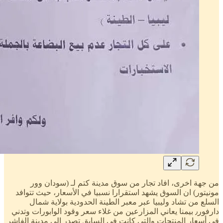
من جهة اخرى، افاد تجار من سوق مدينة كتم لـ (سودان وور
مونيتور) ان السوق يشهد استقرارا نسبيا في الأسعار، حيث تتوافد
السلع من تشاد وليبيا عبر معبر الطينة الحدودية بولاية شمال
دارفور٫ بيمنا يعاني المزارعين من غلاء سعر وقود الوابورات وتدني
في أسعار المنتجات والتي كانت في السابق تصدر الى مدينة الفاشر