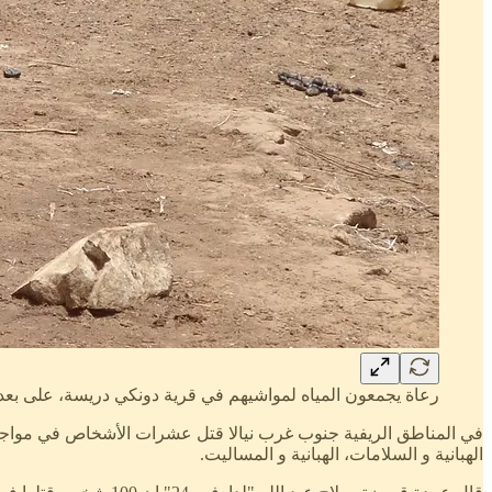
رعاة يجمعون المياه لمواشيهم في قرية دونكي دريسة، على بعد 60 كيلومترًا جنوب غرب مدينة نيالا. تصوير معتز منوفل لليوناميد عام 15
الهبانية و السلامات، الهبانية و المساليت.