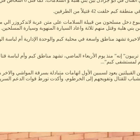
فت 42 قتيلاً من الطرفين.
ع دخل مسلحون من قبيلة السلامات على متن عربة لاندكروزر الي منزل 
ني هلبة وقتل منهم ثلاثة واعاد السيارة المنهوبة وسيارة المسلحين.
لاخيرة تشهد مناطق واسعة في محلية كبم والوحدة الإدارية أم لباسة ا
 تربيون” إنه” منذ يوم الأربعاء الماضي، تشهد مناطق كبم وأم لباسة ق
القبيلتين يعود لسببين الأول اتهامات متبادلة بسرقة المواشي والاخ
لشباب للقتال وتفويجهم إلى الخرطوم، وأكدت تورط قوات الدعم السريع ف