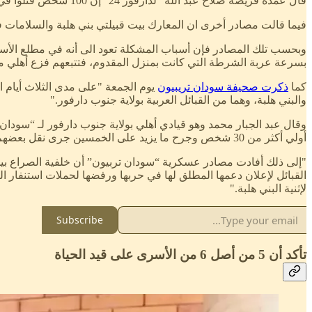
قال عمدة قريضة صلاح عبد الله "لدارفور 24" إن 100 شخص قتلوا في القتال في أبو جرادل بين بني هلبة و السلامات، كما قتل 6 أشخاص في اشتباكات بين الهبانية و السلامات بوادي قرقاش بالقرب من قريضة.
فيما قالت مصادر أخرى ان المعارك بيت قبيلتي بني هلبة والسلامات في منطقة كبم خل
وبحسب تلك المصادر فإن أسباب المشكلة تعود الى أنه في مطلع الأسبو
بسرعة عربة الشرطة التي كانت بمنزل المقدوم، فتتبعهم فزع أهلي من ب
كما
ذكرت صحيفة سودان تريبيون
يوم الجمعة "على مدى الثلاث أيام ا
والبني هلبة، وهما من القبائل العربية بولاية جنوب دارفور."
وقال عبد الجبار محمد وهو قيادي أهلي بولاية جنوب دارفور لـ “سودان
أولي أكثر من 30 شخص وجرح ما يزيد على الخمسين جرى نقل بعضهم لمستشفى كبم”...
"إلى ذلك أفادت مصادر عسكرية “سودان تربيون” أن خلفية الصراع بين 
القبائل لإعلان دعمها المطلق لها في حربها ورفضها لحملات استنفار ا
لإثنية البني هلبة."
Subscribe
تأكد أن 5 من أصل 6 من الأسرى على قيد الحياة