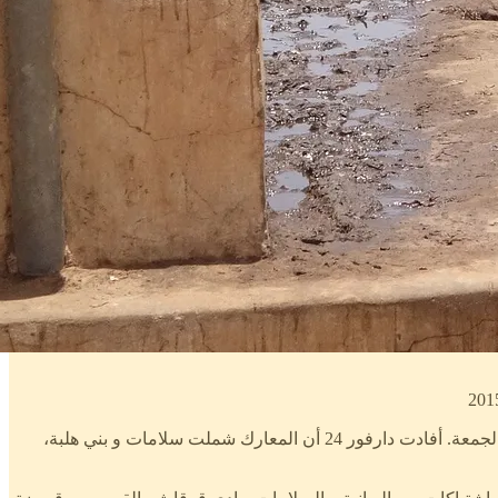
في المناطق الريفية جنوب غرب نيالا قتل عشرات الأشخاص في مواجهات مسلحة بين القبائل العربية هذا الأسبوع، و التي استمرت حتى يوم الجمعة. أفادت دارفور 24 أن المعارك شملت سلامات و بني هلبة،