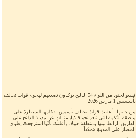
فيديو لجنود من اللواء 54 الدلنج يؤكدون تصديهم لهجوم قوات تحالف
تأسسيس 1 مارس 2026
من جانبها ، أعلنتْ قواتُ تحالف تأسيس احكامها السيطرةَ على
منطقةِ التّكمة التى تبعد نحو ٩ كيلومتراتٍ عن مدينة الدلنج على
الطريقِ الرابط بينها ومنطقة هبيلا، وأعلنتْ بأنّها استرجعتْ إطباق
الحصارَ على المدينةِ مُجدّداً.