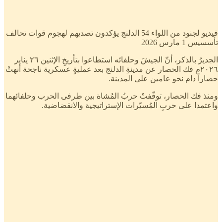
فيديو لجنود من اللواء 54 الدلنج يؤكدون تصديهم لهجوم قوات تحالف
تأسسيس 1 مارس 2026
الجديرُ بالذكر، أنّ الجيشَ وحلفائه استطاعوا بتأريخِ الإثنين ٢٦ يناير
٢٠٢٦م فك الحصار عن مدينةِ الدلنج بعد عمليةٍ عسكرية ناجحة أنهتْ
حصاراً دام نحو عامين على المدينة.
ومنذ فك الحصار، توقّفتْ حربُ المُشاة بين طرفى الحرب وحلفائهما
واعتمدا على حربِ المُسيّرات الإستراتيجية والانقضاضية.