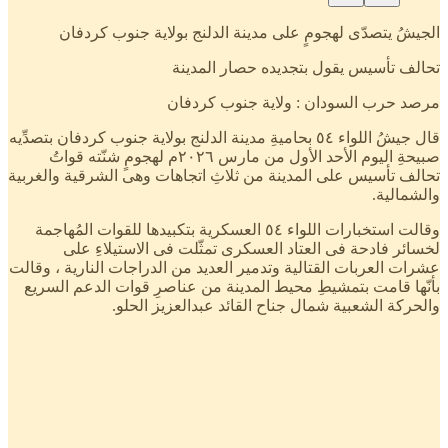
الجيشُ يتصدّى لهجومٍ على مدينة الدلنج بولاية جنوب كردفان
تحالف تأسيس يقول بتجديده حصار المدينة
مرصد حرب السودان : ولاية جنوب كردفان
قال جيشُ اللواء ٥٤ بحاميةِ مدينة الدلنج بولاية جنوب كردفان بتصدِّيه
صبيحةِ اليوم الأحد الأول من مارس ٢٠٢٦م لهجومٍ شنّته قواتُ
تحالف تأسيس على المدينة من ثلاثِ اتجاهات وهى الشرقية والغربية
والشمالية.
وقالت استخبارات اللواء ٥٤ العسكرية بتكبيدها للقوات المُهاجمة
لخسائر فادحة فى العتاد العسكرى تمثّلت فى الاستيلاءِ على
عشرات العربات القتالية وتدمير العديد من الدراجات النارية ، وقالت
بأنّها قامت بتمشيطِ محيط المدينة من عناصرِ قوات الدعم السريع
والحركة الشعبية شمال جناح القائد عبدالعزيز الحلو.