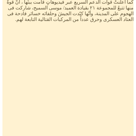
كما أعلنتْ قوات الدعم السريع عبر فيديوهاتٍ قامت ببثّها ، أنّ قوةً
منها تتبعُ للمجموعة ٢١ بقيادة العميد/ موسى السميح، شاركت فى
الهجوم على المدينة، وأنّها كبّدت الجيشَ وحلفائه خسائر فادحة فى
العتاد العسكرى وحرق عدداً من المركبات القتالية التابعة لهم.