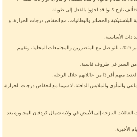
أوى عاجلة، بما في ذلك الأغطية البلاستيكية والحصائر والبطانيات، مع انخفاض درجات الحرارة، و
في ذات الوقت، صلت بعثة مشتركة بين الوكالات، بقيادة نائب منسق الشؤون الإنسانية في السودان، أنطوان جيرار، إلى طويلة الثلاثاء 4 نوفمبر 2025، للتواصل مع المتضررين والمجتمعات المحلية، وتقييم
يام من السير في ظروف قاسية.
ماعي والمأوى والملابس الدافئة، لا سيما مع انخفاض درجات الحرارة،
لعائلات النازحة إلى الأبيض في ولاية شمال كردفان المجاورة بعد
م الأخيرة.