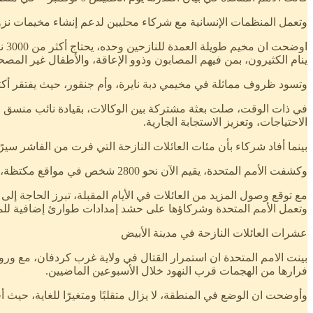
وتعمل المنظمات الإنسانية مع شركاء محليين لدعم إنشاء مخيمات نزوح جديدة لاستيعاب الوافدي
او
ينام الكثيرون، بمن فيهم المصابون وذوو الإعاقة، والأطفال غير الم
وتسود ظروف مماثلة في مخيمي دبة نايرة، وأم جنقور، حيث يفتقر أكثر من 6500 شخص نجوا مؤخرًا من هجمات في الفاشر إلى المأوى والإمدادا
الاحتياجات، وتعزيز الاستجابة الجارية.
بينما أفاد شركاء بأن مئات العائلات النازحة التي فرت من الفاشر سير
وكشفت الأمم المتحدة، يقيم الآن نحو 2800 شخص في مواقع مكتظة، مع قلة فرص الحصول على الغذاء والماء والمساعدة الطبية، وقد فقد العديد منهم أفرادًا من عائلاتهم خلال الرحلة.
مع توقع وصول المزيد من العائلات في الأيام المقبلة، تبرز الحاجة إل
وتعمل الأمم المتحدة وشركاؤها على حشد إمدادات طوارئ إضافية للمن
عشرات العائلات النازحة في مدينة الأبيض
بينت الامم المتحدة ان استمرار القتال في ولاية غرب كردفان، مع ور
فرارها من الهجمات قرب النهود خلال الأسبوعين الماضيين.
وأوضحت ان الوضع في المنطقة، لا يزال متقلبًا ومتغيرًا للغاية، حيث أف