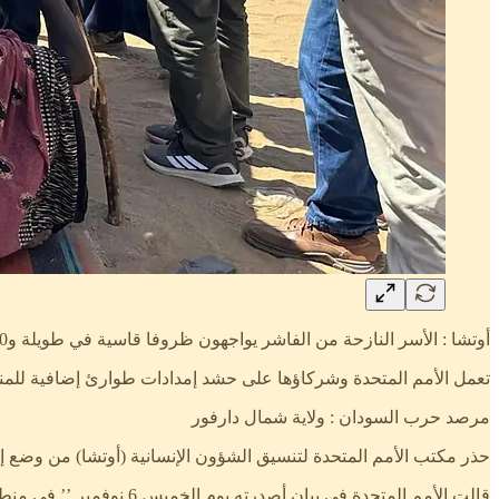
أوتشا : الأسر النازحة من الفاشر يواجهون ظروفا قاسية في طويلة و6500 يفتقرون إلى المأوى الامدادات الاساسية
تعمل الأمم المتحدة وشركاؤها على حشد إمدادات طوارئ إضافية للم
مرصد حرب السودان : ولاية شمال دارفور
حذر مكتب الأمم المتحدة لتنسيق الشؤون الإنسانية (أوتشا) من وضع إن
قالت الأمم المتحدة في بيان أصدرته يوم الخميس 6 نوفمبر ’’ في منطقة طويلة والمناطق المحيطة بها، يعيش النازحون في ظروف قاسية للغاية، بلا طعام كافٍ، أو مياه نظيفة، أو مأوى، أو رعاية طبية ‘‘.