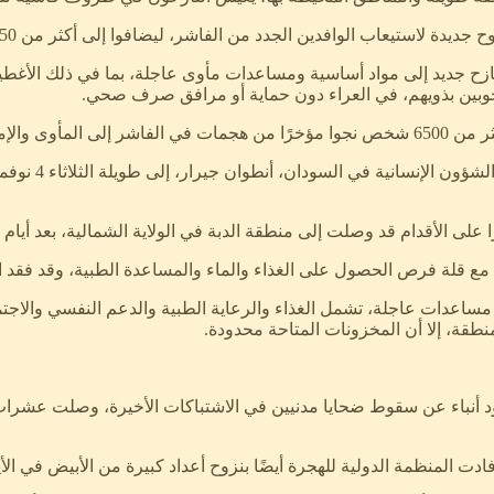
ن الجدد من الفاشر، ليضافوا إلى أكثر من 650 ألف نازح كانوا قد لجؤوا بالفعل إلى طويلة.
ضحت ان مخيم طويلة العمدة للنازحين وحده، يحتاج أكثر من 3000 نازح جديد إلى مواد أساسية ومساعدات م
صحوبين بذويهم، في العراء دون حماية أو مرافق صرف صحي.
ت الأساسية.
ًا على الأقدام قد وصلت إلى منطقة الدبة في الولاية الشمالية، بعد أ
ى مساعدات عاجلة، تشمل الغذاء والرعاية الطبية والدعم النفسي والاجت
طقة، إلا أن المخزونات المتاحة محدودة.
ود أنباء عن سقوط ضحايا مدنيين في الاشتباكات الأخيرة، وصلت عشرات ا
ادت المنظمة الدولية للهجرة أيضًا بنزوح أعداد كبيرة من الأبيض في الأيا