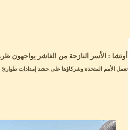
أوتشا : الأسر النازحة من الفاشر يواجهون ظروفا قاسية في طويلة و6500 يفتق
تعمل الأمم المتحدة وشركاؤها على حشد إمدادات طوارئ إ