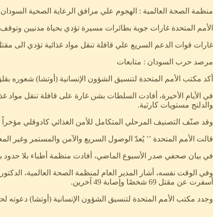
منظمة الصحة العالمية : الهجوم علي مرافق الرعاية الصحية السودان أسفر عن مقتل 69 ش
الأمم المتحدة غارات جوية بطائرات مسيرة تؤدي بحياة مدنيين وتوقف
غارات قوات الدعم السريع علي قافلة تنقل مواد غذائية تؤدي الى مقتل 3 مدنيي
مرصد حرب السودان : متابعات
أكد مكتب الأمم المتحدة لتنسيق الشؤون الإنسانية (أوتشا) شعوره بقلق
في الأيام الأخيرة، أفادت السلطات بشن غارة على قافلة تنقل مواد غذ
والدلنج مستويات كارثية.
وقد صنّف التصنيف المرحلي المتكامل للأمن الغذائي كادوقلي مؤخراً
قالت الأمم المتحدة ’’ يُعدّ الوصول السريع والآمن والمستمر وغير المعاق
في بيان صحفي صدر الأسبوع الماضي، أفادت منظمة أطباء بلا حدود بأنها عالجت نحو 170 مصابًا بجروح ناجمة عن هجمات بطائرات مسيرة خلال الأسبوع
وفي الوقت نفسه، أشار المدير العام لمنظمة الصحة العالمية، الدكت
أسفرت عن مقتل 69 شخصًا وإصابة 49 آخرين.
وجدد مكتب الأمم المتحدة لتنسيق الشؤون الإنسانية (أوتشا) دعوته لحماية