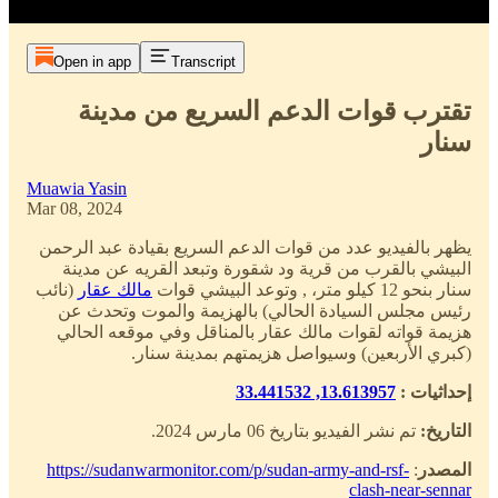
Open in app
Transcript
تقترب قوات الدعم السريع من مدينة
سنار
Muawia Yasin
Mar 08, 2024
يظهر بالفيديو عدد من قوات الدعم السريع بقيادة عبد الرحمن
البيشي بالقرب من قرية ود شقورة وتبعد القريه عن مدينة
سنار بنحو 12 كيلو متر، , وتوعد البيشي قوات
مالك عقار
(نائب
رئيس مجلس السيادة الحالي) بالهزيمة والموت وتحدث عن
هزيمة قواته لقوات مالك عقار بالمناقل وفي موقعه الحالي
(كبري الأربعين) وسيواصل هزيمتهم بمدينة سنار.
13.613957, 33.441532
إحداثيات :
التاريخ:
تم نشر الفيديو بتاريخ 06 مارس 2024.
https://sudanwarmonitor.com/p/sudan-army-and-rsf-
:
المصدر
clash-near-sennar