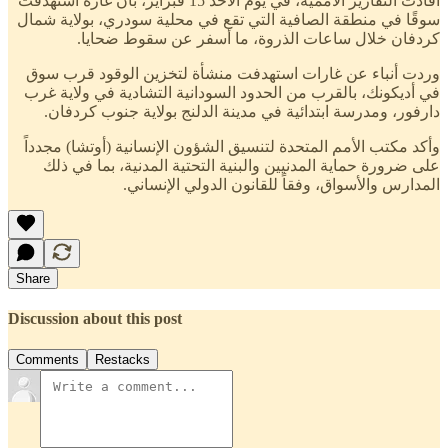
أفادت التقارير الأممية، في يوم الاحد 15 فبراير، بأن غارة استهدفت
سوقًا في منطقة الصافية التي تقع في محلية سودري، بولاية شمال
كردفان خلال ساعات الذروة، ما أسفر عن سقوط ضحايا.
وردت أنباء عن غارات استهدفت منشأة لتخزين الوقود قرب سوق
في أديكونك، بالقرب من الحدود السودانية التشادية في ولاية غرب
دارفور، ومدرسة ابتدائية في مدينة الدلنج بولاية جنوب كردفان.
وأكد مكتب الأمم المتحدة لتنسيق الشؤون الإنسانية (أوتشا) مجدداً
على ضرورة حماية المدنيين والبنية التحتية المدنية، بما في ذلك
المدارس والأسواق، وفقاً للقانون الدولي الإنساني.
Share
Discussion about this post
Comments
Restacks