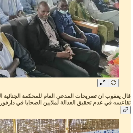
قال يعقوب ان تصريحات المدعي العام للمحكمة الجنائية ال
تقاعسه في عدم تحقيق العدالة لملايين الضحايا في دارفور، 