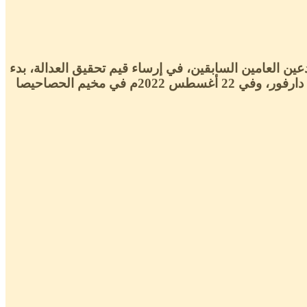
ين العامين السابقين، في إرساء قيم تحقيق العدالة، بدء
بوليس مورينو اوكامبو، و فاتو بنسودة ، واخيراً كريم خان الذي زار في 21 أغسطس 2022م بمعسكر كلمة بولاية جنوب دارفور، وفي 22 أغسطس 2022م في مخيم الحصاحيصا