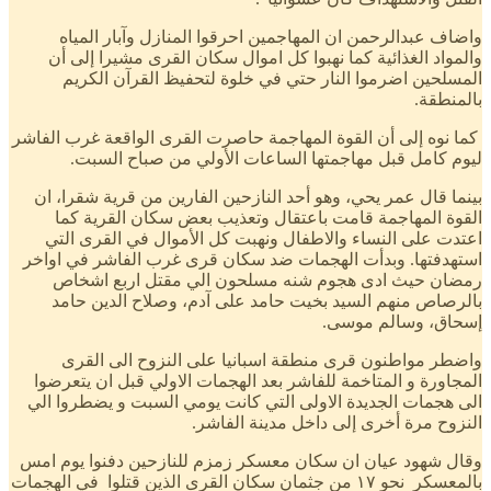
واضاف عبدالرحمن ان المهاجمين احرقوا المنازل وآبار المياه
والمواد الغذائية كما نهبوا كل اموال سكان القرى مشيرا إلى أن
المسلحين اضرموا النار حتي في خلوة لتحفيظ القرآن الكريم
بالمنطقة.
كما نوه إلى أن القوة المهاجمة حاصرت القرى الواقعة غرب الفاشر
ليوم كامل قبل مهاجمتها الساعات الأولي من صباح السبت.
بينما قال عمر يحي، وهو أحد النازحين الفارين من قرية شقرا، ان
القوة المهاجمة قامت باعتقال وتعذيب بعض سكان القرية كما
اعتدت على النساء والاطفال ونهبت كل الأموال في القرى التي
استهدفتها. وبدأت الهجمات ضد سكان قرى غرب الفاشر في اواخر
رمضان حيث ادى هجوم شنه مسلحون الي مقتل اربع اشخاص
بالرصاص منهم السيد بخيت حامد على آدم، وصلاح الدين حامد
إسحاق، وسالم موسى.
واضطر مواطنون قرى منطقة اسبانيا على النزوح الى القرى
المجاورة و المتاخمة للفاشر بعد الهجمات الاولي قبل ان يتعرضوا
الى هجمات الجديدة الاولى التي كانت يومي السبت و يضطروا الي
النزوح مرة أخرى إلى داخل مدينة الفاشر.
وقال شهود عيان ان سكان معسكر زمزم للنازحين دفنوا يوم امس
بالمعسكر نحو ١٧ من جثمان سكان القرى الذين قتلوا في الهجمات