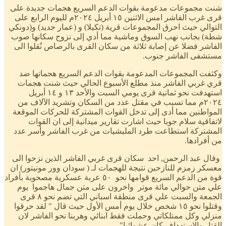
شنت مجموعات مدعومة بقوات الدعم السريع هجمات جديدة على
قرى غرب الفاشر امس الاثنين ١٥ أبريل ٢٠٢٤م لليوم الرابع على
التوالي حيث احرق المجموعات قرية (تكيلا) و (عمار جديد) و(دونكي
شطة) بجانب نهب السوق وماشية مما أدي إلى نزوح سكانها صوب
الفاشر فضلا عن إصابة ثلاثة من سكان القرى بالرصاص نُقلوا الى
مستشفى الفاشر جنوب.
وكثفت المجموعات المدعومة بقوات الدعم السريع هجماتها ضد
قري غربي الفاشر منذ مطلع الأسبوع الحالي حيث شنت هجمات
استهدفت نحو ثمانية قرى يومي السبت والأحد ١٣ و ١٤ أبريل
٢٠٢٤م مما تسبب في مقتل عدد من السكان وتشريد الآلاف من
المواطنين مما أدى إلى تدخل القوات المشتركة للحركات الموقعة
لاتفاقية سلام جوبا حيث اشارت تقارير ميدانية إلى ان القوات
المشتركة استطاعت طرد المليشيات من غرب الفاشر وأسر عدد
من أفرادها.
وقال عبد الرحمن, احد سكان قرى غربي الفاشر الذين نزحوا الى
معسكر زمزم للنازحين نتيجة للهجمات لـ ( سودان وور مونيتور) ان
قوة من الدعم السريع قوامها نحو ٥٠ عربة عسكرية مصحوبة بأفراد
علي متن حوالي مائة موتر واخرون على متن جمال هاجموا يوم
الجمعة والسبت علي قرى منطقة اسباني التي تضم نحو ٨ قرى
وقتلوا نحو ١٥ شخص خلال يوم أمس الأول حيث قال " لقد حرقوا
منزلي وكل ممتلكاتي وحملت فقط ابنائي وهربنا نحو الفاشر لان
القتل والاستهداف كان عشوائيا".