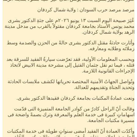
مرصد مرصد حرب السودان : ولاية شمال كردفان
عُثِرَ صبيحة اليوم السبت ١٣ يونيو ٢٠٢٦م على جثةِ الدكتور بشرى
محمد يونس الأستاذ بجامعة كردفان مقتولاً بالقرب من مدخل مدينة
الرهد بولاية شمال كردفان.
وأثارت حادثةُ مقتل الدكتور بشرى حالةً من الحزن والصدمة وسط
زملائه وطلابه ومعارفه.
وبحسب المعلومات الأولية، فقد تعرّضت سيارةُ الفقيد للسرقة بعد
قتله ، فيما تم نقل جثمان القتيل إلى مشرحة مدينة الابيض لاتخاذ
الإجراءات القانونية اللازمة.
وتُواصل الجهاتُ الأمنية المختصة تحرياتها لكشف ملابسات الحادثة
وتحديد الجناة وتقديمهم للعدالة.
ونعت عمادةُ المكتبات بجامعة كردفان فقيدها الدكتور بشرى.
وقالت أنّ الراحل كادرٌ من كوادر الجامعة المتميزة التى قدّمت
اسهاماتٍ كبيرة فى خدمة العلم والمعرفة وترك بصمةً واضحة فى
مسيرة مكتبات الجامعة.
وأكدّت العمادة أنّ الفقيد أمضى سنواتٍ طويلة فى خدمة المكتبات
الجامعية باخلاصٍ وتفانٍ وعُرِفَ بين زملائه وطلابه بحُسن الخُلق