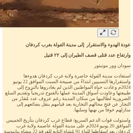
عودة الهدوء والاستقرار إلى مدينة الفولة بغرب كردفان
وارتفاع عدد قتلى قصف الطيران إلى ٢٢ قتيل
سودان وور مونيتور
استعادت مدينة الفولة حاضرة ولاية غرب كردفان هدوءها
واستقرارها النسبيين ابتداءً من صبيحة السبت الموافق 22 يونيو
2024م وعادت حياة المواطنين الذين لم يغادروها بالنزوح إلى
طبيعتها وعاودت أسواق المدينة عملها بالفتوح تدريجياً وتقديم السلع
الضرورية لطالبيها من سكان المدينة رغم عزوف عدد مُقدّر من
التجار عن فتح محالهم التجارية بعد قيامهم بنقل بضائعهم إلى
منازلهم خوفاً من نهبها وسلبها.
واستولت قوات الدعم السريع/ قطاع غرب كردفان بتأريخ الخميس
الموافق 20 يونيو 2024م على مدينة الفولة عاصمة ولاية غرب
كردفان بعد إسقاطها للواء 91 مُشاة التابع للفرقة 22 مشاة ببابنوسة