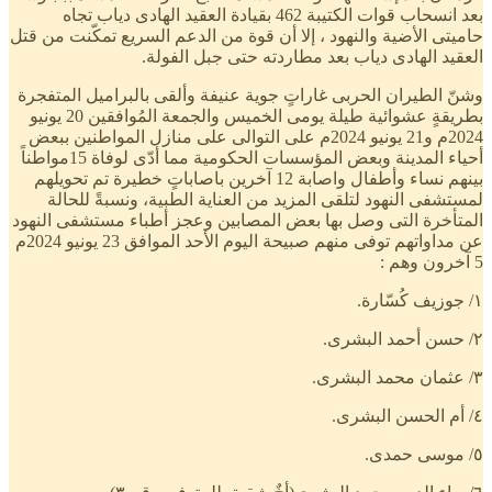
بعد انسحاب قوات الكتيبة 462 بقيادة العقيد الهادى دياب تجاه
حاميتى الأضية والنهود ، إلا أن قوة من الدعم السريع تمكّنت من قتل
العقيد الهادى دياب بعد مطاردته حتى جبل الفولة.
وشنّ الطيران الحربى غاراتٍ جوية عنيفة وألقى بالبراميل المتفجرة
بطريقةٍ عشوائية طيلة يومى الخميس والجمعة المُوافقين 20 يونيو
2024م و21 يونيو 2024م على التوالى على منازل المواطنين ببعض
أحياء المدينة وبعض المؤسسات الحكومية مما أدّى لوفاة 15مواطناً
بينهم نساء وأطفال واصابة 12 آخرين باصاباتٍ خطيرة تم تحويلهم
لمستشفى النهود لتلقى المزيد من العناية الطبية، ونسبةً للحالة
المتأخرة التى وصل بها بعض المصابين وعجز أطباء مستشفى النهود
عن مداواتهم توفى منهم صبيحة اليوم الأحد الموافق 23 يونيو 2024م
5 آخرون وهم :
١/ جوزيف كُسّارة.
٢/ حسن أحمد البشرى.
٣/ عثمان محمد البشرى.
٤/ أم الحسن البشرى.
٥/ موسى حمدى.