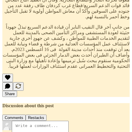
قائد قوات الدعم السريع/قطاع غرب كردفان طاف رفقة عدد من
جنوده على السوقين وأكدّ أن معاش المواطن أولوية لا تقبل التأجيل
وخط أحمر بالنسبة لهم.
من جانبٍ آخر قال النقيب الناير أن قيادة الدعم السريع تبذلُ جهوداً
حثيثة لعودة المستشفى ومراكز التأمين الصحى بالمدينة للعمل
لتقديم الخدمات الطبية للمواطن ، وكشف عن جهودٍ أخري جارية
لاستئناف عمل المؤسسات العدلية من شرطة و قضاء ونيابة للعمل
بعد أن توقفت منذ أحداث مدينة الفولة فى 16 أغسطس 2023م.
وأضاف أن الطيران أحدث بعض الدمار الجزئى فى بعض المؤسسات
الحكومية سنقوم ببحث سُبل ترميمها وإعادة تأهيلها مع وزارة البنى
التحتية والتخطيط العمرانى عقدم استئناف الوزارات لعملها قريباً.
Share
Discussion about this post
Comments
Restacks