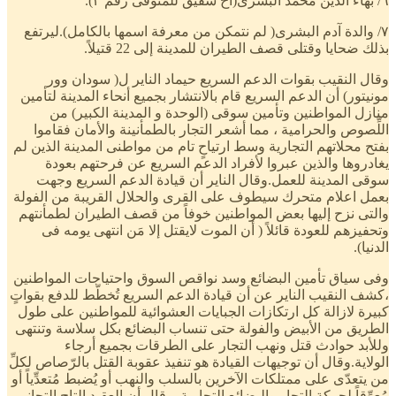
٦/ بهاء الدين محمد البشرى(أخٌ شقيق للمتوفى رقم ٣).
٧/ والدة آدم البشرى( لم نتمكن من معرفة اسمها بالكامل).ليرتفع
بذلك ضحايا وقتلى قصف الطيران للمدينة إلى 22 قتيلاً.
وقال النقيب بقوات الدعم السريع حيماد الناير ل( سودان وور
مونيتور) أن الدعم السريع قام بالانتشار بجميع أنحاء المدينة لتأمين
منازل المواطنين وتأمين سوقى (الوحدة و المدينة الكبير) من
اللِّصوص والحرامية ، مما أشعر التجار بالطمأنينة والأمان فقاموا
بفتح محلاتهم التجارية وسط ارتياحٍ تام من مواطنى المدينة الذين لم
يغادروها والذين عبروا لأفراد الدعم السريع عن فرحتهم بعودة
سوقى المدينة للعمل.وقال الناير أن قيادة الدعم السريع وجهت
بعمل اعلام متحرك سيطوف على القرى والحلال القريبة من الفولة
والتى نزح إليها بعض المواطنين خوفاً من قصف الطيران لطمأنتهم
وتحفيزهم للعودة قائلاً ( أن الموت لايقتل إلا مَن انتهى يومه فى
الدنيا).
وفى سياق تأمين البضائع وسد نواقص السوق واحتياجات المواطنين
،كشف النقيب الناير عن أن قيادة الدعم السريع تُخطّط للدفع بقواتٍ
كبيرة لازالة كل ارتكازات الجبايات العشوائية للمواطنين على طول
الطريق من الأبيض والفولة حتى تنساب البضائع بكل سلاسة وتنتهى
وللأبد حوادث قتل ونهب التجار على الطرقات بجميع أرجاء
الولاية.وقال أن توجيهات القيادة هو تنفيذ عقوبة القتل بالرّصاص لكلِّ
من يتعدّى على ممتلكات الآخرين بالسلب والنهب أو يُضبط مُتعدِّياً أو
مُعوِّقاً لحركة التجار والبضائع التجارية. وقال أن العقيد التاج التجاني