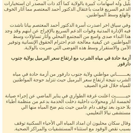
بليل وله اسهامات كبيرة بالولاية كما أكد ذات المصدر ان استخبارات
الدعم السريع قامت باعتقال الدكتور أحمد المعتصم مما آثار الخوف
والهلع وسط المواطنين.
وفي سياق اخر اصدرت أسرة الدكتور أحمد المعتصم بيانا ناشدت
فيه الإدارة المدنية وقوات الدعم السريع بالإفراج عن ابنهم وقد وجد
هذا النداء صدى واسع من المجتمع المحلي وأثار تساؤلات وسط
المواطنين عن كيفية معالجة عدم احترام الحقوق الإنسانية وتوفير
الأمن والاستقرار وسط هذه الفوضى التي ضربت بالولاية.
أزمة حادة في مياه الشرب مع ارتفاع سعر البرميل بولاية جنوب
دارفور
يعـــــــاني مواطني ولاية جنوب دارفور من أزمة حادة في مياه
الشرب نتيجة ارتفاع سعر البرميل حيث تتزايد حوجة المواطنين
للمياه خلال فترة الصيف
حيـــــــث اعلنت غرفة الطواري في يناير الماضي عن إجراء صيانة
لخمسة آبار ومحولات داخلية دخلت الخدمة بدعم من منظمة أطباء
بلا حدود بعد توقف دام عامين حيث يتم ضخ المياه منها الي
مستشفى نيالا التعليمي.
وقال سكان محليون ان امداد المياه الي الأحياء السكنية توقف
بسبب نقص الوقود مع استثناء المستشفيات والمراكز الصحية.