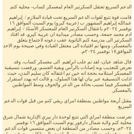
الدعم السريع تعتقل السكرتير العام لمعسكر كساب- محلية كتم
قامت قوة تتبع لقوات الدعم السريع تحت قيادة الملازم / إبراهيم
عبدالله إبراهيم المشهور ب (عربية كيرو) يوم السبت الموافق ١٦
نوفمبر ٢٠٢٤م باعتقال السكرتير العام للمعسكر الأستاذ / إبراهيم
ادم محمد جمعة، وحسب مصادر ميدانية ان عربية كيرو، قد اقتاد
السكرتير الى مدرسة كتم الثانوية عقب دعوته لاجتماع يتعلق
بالمعسكر، ومنها تم اقتياده الى معتقل القيادة وفي صبيحة يوم الاحد
الموافق١٧ نوفمبر ٢٠٢٤م.
قال شاهد عيان، لقد تم جلب ابراهيم الى معسكر كساب، وقد
تعرض للتعذيب وبه إصابات بالرأس وبقية الجسم، ورفضت تنسيقية
المعسكر استلامه بحجة انه حين تم اعتقاله كان سليم البدن، حيث
ادانت التنسيقية عبر بيان لها هذا السلوك، و قالت انه يهدد استقرار
المعسكر فيما تسبب بحالة من الذعر والخوف وسط المواطنين
بالمعسكر.
مقتل أربعة مواطنين بمنطقة امراي ريفي كتم من قبل قوات الدعم
السريع
تعرضت منطقة امراي التي تتبع لوحدة دار بيري الإدارية شمال شرق
محلية كتم ولاية شمال دارفور يوم السبت الموافق ١٦ نوفمبر
٢٠٢٤م، وحسب مصادر من المنطقة ان بعض منتسبي قوات الدعم
السريع قد داهمت القرية، ونهبت الماشية والممتلكات، وحرقت بما