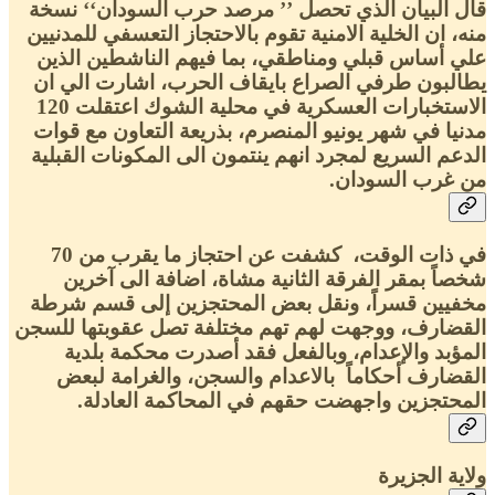
قال البيان الذي تحصل ’’ مرصد حرب السودان‘‘ نسخة
منه، ان الخلية الامنية تقوم بالاحتجاز التعسفي للمدنيين
علي أساس قبلي ومناطقي، بما فيهم الناشطين الذين
يطالبون طرفي الصراع بايقاف الحرب، اشارت الي ان
الاستخبارات العسكرية في محلية الشوك اعتقلت 120
مدنيا في شهر يونيو المنصرم، بذريعة التعاون مع قوات
الدعم السريع لمجرد انهم ينتمون الى المكونات القبلية
من غرب السودان.
في ذات الوقت، كشفت عن احتجاز ما يقرب من 70
شخصاً بمقر الفرقة الثانية مشاة، اضافة الى آخرين
مخفيين قسراً، ونقل بعض المحتجزين إلى قسم شرطة
القضارف، ووجهت لهم تهم مختلفة تصل عقوبتها للسجن
المؤبد والإعدام، وبالفعل فقد أصدرت محكمة بلدية
القضارف أحكاماً بالاعدام والسجن، والغرامة لبعض
المحتجزين واجهضت حقهم في المحاكمة العادلة.
ولاية الجزيرة