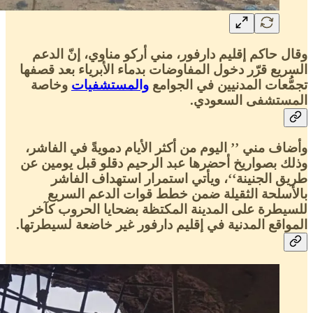
وقال حاكم إقليم دارفور، مني أركو مناوي، إنّ الدعم
السريع قرّر دخول المفاوضات بدماء الأبرياء بعد قصفها
تجمُّعات المدنيين في الجوامع
والمستشفيات
وخاصة
المستشفى السعودي.
وأضاف مني ’’ اليوم من أكثر الأيام دمويةً في الفاشر،
وذلك بصواريخ أحضرها عبد الرحيم دقلو قبل يومين عن
طريق الجنينة‘‘، ويأتي استمرار استهداف الفاشر
بالأسلحة الثقيلة ضمن خطط قوات الدعم السريع
للسيطرة على المدينة المكتظة بضحايا الحروب كآخر
المواقع المدنية في إقليم دارفور غير خاضعة لسيطرتها.