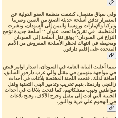
وفي سياق منفصل، كشفت منظمة العفو الدولية عن
استمرار تدفق أسلحة حديثة الصنع من الصين وصربيا
وتركيا والإمارات وروسيا واليمن إلى السودان، ونشرت
المنظمة، في تقريرًها تحت عنوان ’’ أسلحة جديدة تؤجج
النزاع في السودان‘‘ يوثق نقل أسلحة إلى السودان
ومحيطه في انتهاك لحظر الأسلحة المفروض من الأمم
المتحدة على إقليم دارفور.
بينما أعلنت النيابة العامة في السودان، اصدار اوامر قبض
في مواجهة متهمين في مقتل والي غرب دارفور السابق،
اضافة لذلك، فتحت اللجنة المختصة بلاغات في أحداث
زالنجي واردمتا، بتهم تخريب وتدمير البنى التحتية وقتل
مواطنين ونهب ممتلكاتهم، كما فتحت بلاغات في أحداث
الجنينة التي أدت إلى مقتل وجرح الآلاف، وفتح بلاغات
في الهجوم علي قرية ودالنور.