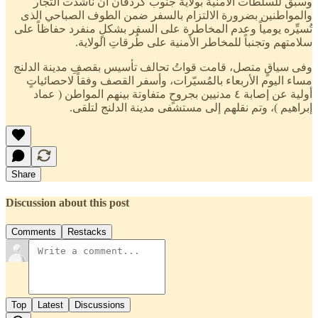
وسبق للسلطات الأمنية بولاية جنوب كردفان أنْ ناشدت التجار
والمواطنين بضرورة الالتزام بالسفر ضمن الطوف الصباحي الذى
تُسيِّره يومياً وعدم المخاطرة على السفر بشكلٍ منفرد حفاظاً على
سلامتهم وتجنباً للمخاطر الأمنية على طُرقاتِ الولاية.
وفى سياقٍ متصل، قامت قواتُ تحالف تأسيس بقصفِ مدينة الدلنج
مساء اليوم الأربعاء بالمُسيّرات، وأسفر القصف وفقاً لاحصائياتٍ
أولية عن إصابة ٤ مدنيين بجروحٍ متفاوتة بينهم المواطن ( عماد
إبراهيم )، وتم نقلهم إلى مستشفى مدينة الدلنج لتلقى.
Share
Discussion about this post
Comments
Restacks
Top
Latest
Discussions