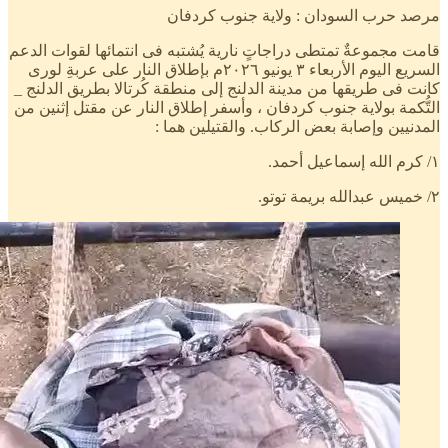
مرصد حرب السودان : ولاية جنوب كردفان
قامت مجموعةٌ تمتطى دراجاتٍ نارية يُشتبه فى انتمائها لقوات الدعم
السريع اليوم الأربعاء ٣ يونيو ٢٠٢٦م بإطلاق النار على عربةِ لورى
كانت فى طريقها من مدينة الدلنج إلى منطقة كُرتالا بطريق الدلنج _
التُّكمة بولاية جنوب كردفان ، وأسفر إطلاق النار عن مقتل إثنين من
المدنيين وإصابة بعض الركاب. والقتيلين هما :
١/ كرم الله إسماعيل أحمد.
٢/ خميس عبدالله بريمة توتو.