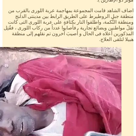
اضاف الشاهد قامت المجموعة بمهاجمة عربة اللورى بالقرب من
منطقة جبل الروطيرط على الطريق الرابط بين مدينتى الدلنج
ومنطقة التُّكمة، واطلقوا النار بكثافةٍ على عربة اللورى التى كانت
تقِلْ مواطنين وبضائع تجارية ، فأصابوا عدداً من ركاب اللورى ، فقُتِل
المذكورين أعلاه فى الحال و أُصيبَ آخرون تم نقلهم إلى منطقة
هبيلا لتلقى العلاج.