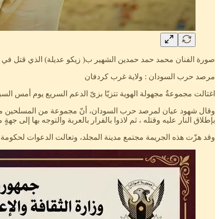
صورة الفنان محمد حمد حمدين الشهير ب( زيكو عديلة) الذي قتل في م
مرصد حرب السودان : ولاية غرب كردفان
اغتالت مجموعةٌ مجهولة الهوية تتزيّا بزىّ الدعم السريع يوم أمس السبت ٣٠ مايو ٢٠٢٦م، فنان مدينة المجلد الأول بولاية غرب كردفان محمد حمد حمدين الشهير ب( زيكو عديلة) وذلك بحى دفاع وسط 
وقال شهود عيان لمرصد حرب السودان، أنّ مجموعة من المسلحين مجهولى
بإطلاق النار عليه وقتله ، ثم لاذوا بالفرار بالعربة والتوجه بها إلى جهةٍ 
وقد هزّت هذه الجريمة مجتمع مدينة المجلد، وتعالت الدعوات لحكومة ت