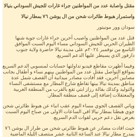
مقتل واصابة عدد من المواطنين جراء غارات للجيش السوداني بنيالا
واستمرار هبوط طائرات شحن من ال يوشن ٧٦ بمطار نيالا
سودان وور مونيتور
قتل عدد من المواطنين واصيب آخرين جراء غارات جوية شنها
الطيران الحربي للجيش السوداني مساء اليوم السبت الموافق
التاسع من نوفمبر ٢٠٢٤م على مدينة نيالا حاضرة ولاية جنوب
دارفور الذي يسيطر عليها الدعم السريع.
وفيما أظهرت مقاطع فيديو تداولتها حسابات لمنسوبي الدعم السريع
بمواقع التواصل مقتل عدد من المواطنين بينهم نساء و أطفال بجانب
مصابين آخرين، فقد أفادت مصادر ميدانية أن القصف شمل عدة
مناطق بمدينة نيالا بينها تقاطع شارع المطار مع مستشفى النساء
والتوليد وكذلك بقالة رزاز ابتي تقع بالقرب من المنطقة الغربية
والمعتقلات إضافة إلى قصف منطقة المطار.
وياتي القصف الجوي مساء اليوم عقب انباء عن هبوط طائرتي شحن
جوي هبطتا بمطار نيالا افي الساعات الاولى من صباح اليوم السبت
بغرض نقل دعم حربي لقوات الدم السريع.
حيث افادت مصادر عن هبوط طائرتي شحن من طراز ال يوشن ٧٦
بمدرج مطار نيالا عند الساعة الثانية عشر منتصف الليلة الماضية