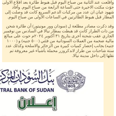
واقلعت عند الثانية من صباح اليوم قبل هبوط طائرة بعد اقلاع الاولى
حؤث مكثت الاخيرة حتى الساعة الرابعة من صباح اليوم. وأفاد
شهود عيان ان عدد من مركبات الدعم السريع كانت قد وصلت إلى
المطار قبل هبوط الطائرتين في الساعات الأولى من صباح اليوم.
وقد ذكرت مصادر مطلعة ل (سودان وور مونيتور) أن طائرة شحن
من ذات الطراز كانت قد هبطت بمطار نيالا في السادس من نوفمبر
الجاري عقب شحنة أخرى بتاريخ ٣١ أكتوبر ٢٠٢٤م حوت على مبالغ
مالية ضخمة من العملات السودانية من فئتي (٥٠٠ جنيه) و (١٠٠٠
جنيه) بجانب إحضار كميات كبيرة من الزخائر والاسلحة وكذلك عدد
ستة شاحنات من طراز لاندكروزر محملة بأشياء غير معروفة تم
نقلها إلى داخل مدينة نيالا.