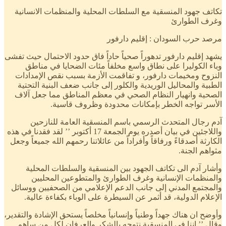
تكاتف جهود المنسقية مع السلطات المحلية والمنظمات الانسانية
وغرف الطوارئ
مرصد حرب السودان : إقليم دارفور
يشهد إقليم دارفور تدهوراً صحياً حاداً فاق حدود الاحتمال حيث تفشى
وباء الكوليرا على نطاق واسع مخلفاً مئات الضحايا في مناطق
النزوح ومخيمات دارفور، و تفاقمت الأزمة بسبب نقص الإمدادات
الطبية والمحاليل الوريدية والكلور إلى جانب ضعف البنية التحتية
الصحية وانهيار النظام الصحي في معظم المناطق مما جعل آلاف
الأسر تواجه الخطر بإمكانات محدودة وظروف قاسية.
آدم رجال المتحدث الرسمي باسم المنسقية العامة للنازحين
واللاجئين في بيان أصدره يوم الجمعة 17 أكتوبر ’’ لقد فقدنا في هذه
الكارثة أصدقاءً ورفاقاً وأفراداً من عائلاتنا رحمهم الله جميعاً وجعل
مثواهم الجنة.
وأشار آدم الى تكاتف الجهود بين المنسقية والسلطات المحلية
والمنظمات الإنسانية وغرف الطوارئ والمتطوعين المحليين
والمجتمع المدني إلى جانب الدعم الإعلامي من الصحفيين ووسائل
الإعلام الدولية، قد أثمر عن السيطرة على الوباء بكفاءة عالية.
وأوضح ان هناك جهداً وطنياً وإنسانياً مخلصاً يستحق الإشادة والتقدير،
وقال ’’ إننا في المنسقية نتوجه بالشكر والعرفان لكل من ساهم