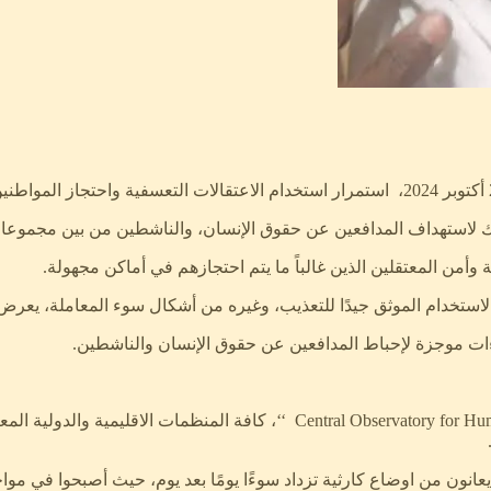
ك لاستهداف المدافعين عن حقوق الإنسان، والناشطين من بين مجموعا
 وأمن المعتقلين الذين غالباً ما يتم احتجازهم في أماكن مجهولة.
الاستخدام الموثق جيدًا للتعذيب، وغيره من أشكال سوء المعاملة، يع
ءات موجزة لإحباط المدافعين عن حقوق الإنسان والناشطين.
لحقوق الإنسان - السودان ’’ Central Observatory for Human Rights- Sudan
ذي صدر اليوم الثلاثاء 29 أكتوبر 2024، ان المدنيين يعانون من اوضاع كارثية تزداد سوءًا يومًا 