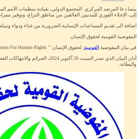
بينما دعا المرصد المركزي المجتمع الدولي، بقيادة منظمات الأمم المتح
إلى، الإجلاء الفوري للمدنيين العالقين من مناطق النزاع، وتوفير ممرا
اضافة الى تقديم المساعدات الإنسانية الضرورية من غذاء ودواء وميا
المفوضية القومية لحقوق الإنسان
في بيان المفوضية
القومية
لحقوق الإنسان ’’ National Commission For Human Rights ‘‘ حول الانتهاكات الجسيمة واسعة النطاق لحقوق الإنسان المرتكبة بمدن وقرى شرق الجزيرة رفاعة تمبول، والبطانة.
أدان البيان الذي صدر السبت 26 
والبطانة.