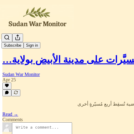
العربية
Subscribe
Sign in
مُسيَّرات على مدينة الأبيض بولاية
Sudan War Monitor
Apr 25
ضية تُسقِط أربع مُسيّرةٍ أخرى
Read →
Comments