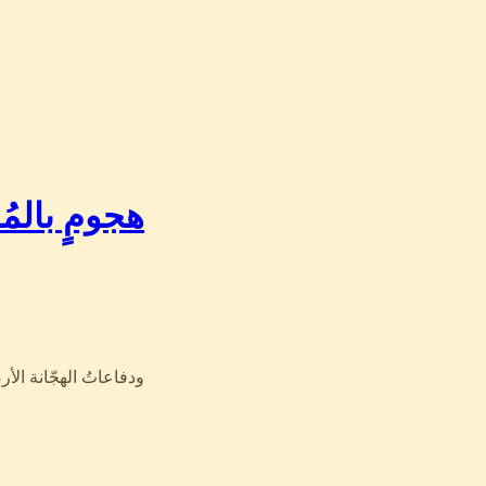
هجومٍ بال…
ودفاعاتُ الهجّانة الأر