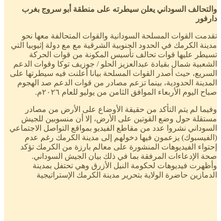
والتحالف السوداني يعلن سيطرته على منطقة أبو سروج بغرب
دارفور
تقدمت القوات المسلحة السودانية والقوات المتحالفة معها نحو
مدينة الكرمك في الحدود الجنوبية الشرقية مع مع دولة إثيوبيا التي
تسيطر عليها قوات تحالف تأسيس المكونة من قوات الحركة
الشعبية شمال بقيادة عبدالعزيز الحلو / جوزيف توكا وقوات الدعم
السريع، حيث أصدر القوات المسلحة بيانا أعلنت فيه سيطرتها على
المدينة الحدودية، بينما تزعم مصادر من قوات الدعم صد الهجوم
صباح اليوم الأربعاء الموافق الثامن من يوليو للعام ٢٠٢٦م.
وفيما لم يتم التأكد من حقيقة الأوضاع على الأرض من مصادر
مستقلة حول وضع القوتين على الأرض، إلا أن منسوبين للجيش
السوداني نشروا عدد من مقاطع الفيديو بمواقع التواصل الاجتماعي
(الفيسبوك) يزعمون فيها دخولهم إلى مدينة الكرمك رغم عدم
إحتواء الفيديوهات المنشورة على معالم بارزة من الكرمك تؤكد
صحة الإدعاءات المرفقة بما في ذلك بيان الجيش السوداني.
وأظهرت فيديوهات لحكومة النيل الأزرق وهي تحتفل بمدينة
الدمازين حاضرة الولاية بتحرير مدينة الكرمك الإستراتيجية