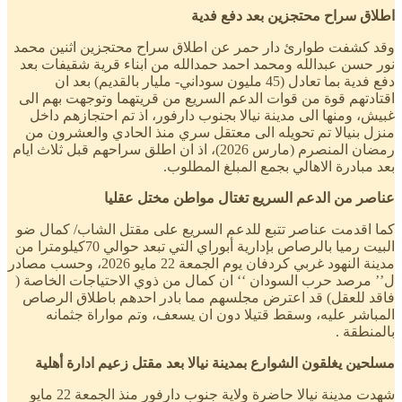
اطلاق سراح محتجزين بعد دفع فدية
وقد كشفت طوارئ دار حمر عن اطلاق سراح محتجزين اثنين محمد
نور حسن عبدالله ومحمد احمد حمدالله من ابناء قرية شقيفات بعد
دفع فدية بما تعادل (45 مليون سوداني- مليار بالقديم) بعد ان
اقتادتهم قوة من قوات الدعم السريع من قريتهما وتوجهت بهم الى
غبيش، ومنها الى مدينة نيالا بجنوب دارفور، اذ تم احتجازهم داخل
منزل بنيالا تم تحويله الى معتقل سري منذ الحادي والعشرون من
رمضان المنصرم (مارس 2026)، اذ ان اطلق سراحهم قبل ثلاث ايام
بعد مبادرة الاهالي بجمع المبلغ المطلوب.
عناصر من الدعم السريع تغتال مواطن مختل عقليا
كما اقدمت عناصر تتبع للدعم السريع على مقتل الشاب/ كمال ضو
البيت رميا بالرصاص بإدارية أبوراي التي تبعد حوالي 70كيلومترا من
مدينة النهود غربي كردفان يوم الجمعة 22 مايو 2026، وحسب مصادر
ل’’ مرصد حرب السودان ‘‘ ان كمال من ذوي الاحتياجات الخاصة (
فاقد للعقل) قد اعترض مجلسهم مما بادر احدهم باطلاق الرصاص
المباشر عليه، وسقط قتيلا دون ان يسعف، وتم مواراة جثمانه
بالمنطقة .
مسلحين يغلقون الشوارع بمدينة نيالا بعد مقتل زعيم ادارة أهلية
شهدت مدينة نيالا حاضرة ولاية جنوب دارفور منذ الجمعة 22 مايو