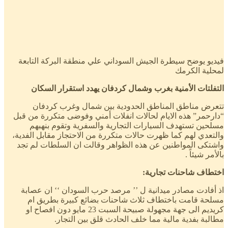
فيديو يوضح سيطرة الجيش السوداني علي منطقة البركة التابعة
لمحلية الكرمك
التفلتات الأمنية بغرب وشمال كردفان يهدد استقرار السكان
تتعرض مناطق المناطق الحدودية بين شمال وغرب كردفان
“دارحمر” هذه الايام لحالات انفلات أمني وفوضى متكررة من قبل
مسلحين تستهدف السيارات التجارية والسفرية وتقوم بنهبهم
والتعدي لهم كما ظهرت حالات متكررة من الاحتجاز مقابل الفدية،
واشتكى المواطنين عن هذه الظواهر وقالت ان السلطات لم تجد
بالأمر شيئاً .
اختطاف شاحنات تجارية:
اذ أفادت مصادر ميدانية ل ’’ مرصد حرب السودان ‘‘ ان عصابة
مسلحة قامت باختطاف ثلاث شاحنات بضائع كبيرة بطريق ام
كريديم الى جهة مجهولة صبيحة السبت 23 مايو دون افصاح او
مطالبة بفدية مالية مما خلف الحادث قلق بين التجار.