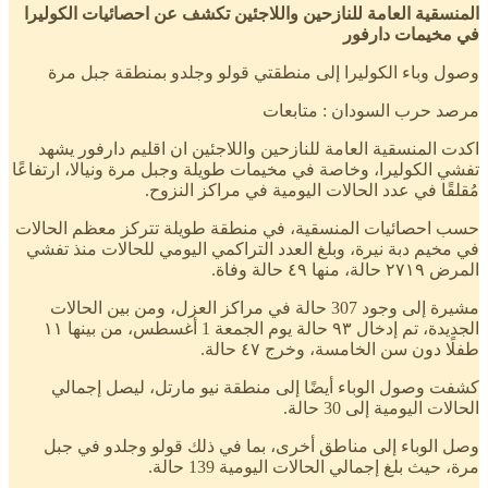
المنسقية العامة للنازحين واللاجئين تكشف عن احصائيات الكوليرا
في مخيمات دارفور
وصول وباء الكوليرا إلى منطقتي قولو وجلدو بمنطقة جبل مرة
مرصد حرب السودان : متابعات
اكدت المنسقية العامة للنازحين واللاجئين ان اقليم دارفور يشهد
تفشي الكوليرا، وخاصة في مخيمات طويلة وجبل مرة ونيالا، ارتفاعًا
مُقلقًا في عدد الحالات اليومية في مراكز النزوح.
حسب احصائيات المنسقية، في منطقة طويلة تتركز معظم الحالات
في مخيم دبة نيرة، وبلغ العدد التراكمي اليومي للحالات منذ تفشي
المرض ٢٧١٩ حالة، منها ٤٩ حالة وفاة.
مشيرة إلى وجود 307 حالة في مراكز العزل، ومن بين الحالات
الجديدة، تم إدخال ٩٣ حالة يوم الجمعة 1 أغسطس، من بينها ١١
طفلًا دون سن الخامسة، وخرج ٤٧ حالة.
كشفت وصول الوباء أيضًا إلى منطقة نيو مارتل، ليصل إجمالي
الحالات اليومية إلى 30 حالة.
وصل الوباء إلى مناطق أخرى، بما في ذلك قولو وجلدو في جبل
مرة، حيث بلغ إجمالي الحالات اليومية 139 حالة.