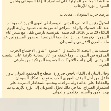
مناقشة المخاطر المترتبة علي استمرار النزاع السوداني وتحول
السودان بؤرة للإرهاب
مرصد حرب السودان : متابعات
استهلّ رئيس التحالف المدني الديمقراطي لقوى الثورة “صمود” د.
عبد الله حمدوك والوفد المرافق له من تحالف صمود زيارته اليوم
الثلاثاء 20 يناير 2026، للعاصمة الفرنسية باريس بلقاء مع مدير عام
الشؤون الإفريقية بوزارة الخارجية الفرنسية، بحضور المسؤولين عن
ملف القرن الإفريقي والسودان.
حسب بيان اللجنة الاعلامية ل ’’ صمود ‘‘ تناول الاجتماع الحرب
المدمّرة في السودان، وما خلّفته من آثار إنسانية كارثية على الشعب
السوداني، إلى جانب الانتهاكات الجسيمة المرتكبة من طرفي
الحرب.
وقال البيان ان اللقاء ناقش ضرورة اضطلاع المجتمع الدولي بدور
فاعل من أجل الوقف الفوري للحرب، تفادياً لتفكك السودان
والحفاظ على بقائه دولة موحّدة، وتحسباً للمخاطر المترتبة على
استمرار الصراع، بما في ذلك تحوّل السودان إلى بؤرة للإرهاب بما
يهدد الأمن والسلم الإقليمي والدولي.