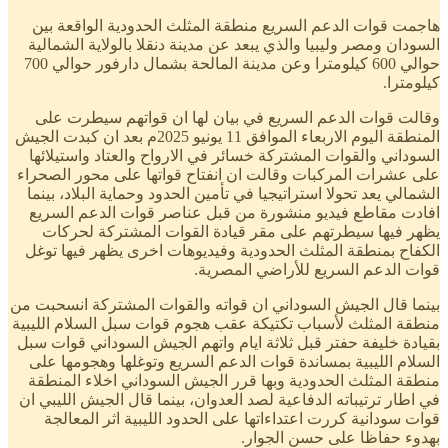
هاجمت قوات الدعم السريع منطقة المثلث الحدودية الواقعة بين
السودان ومصر وليبيا والذي يبعد عن مدينة دنقلا بالولاية الشمالية
حوالي 600 كيلومترا وعن مدينة المالحة بشمال دارفور حوالي 700
كيلومترا.
وقالت قوات الدعم السريع في بيان لها ان قواتهم سيطرت على
المنطقة اليوم الاربعاء الموافق 11 يونيو 2025م بعد ان كبدت الجيش
السوداني والقوات المشتركة خسائر في الارواح والعتاد واستيلائها
على عشرات المركبات وقالت ان انفتاح قواتها على محور الصحراء
الشمالي يعد تحولا استراتيجيا في تأمين الحدود وحماية البلاد، بينما
افادت مقاطع فيديو منشورة من قبل عناصر قوات الدعم السريع
يظهر فيها سيطرتهم على مقر قيادة القوات المشتركة لحركات
الكفاح بمنطقة المثلث الحدودية وفيديوهات اخرى يظهر فيها توغل
قوات الدعم السريع للأراضي المصرية.
بينما قال الجيش السوداني ان قواته والقوات المشتركة انسحبت من
منطقة المثلث لأسباب تكتيكة عقب هجوم قوات سبل السلام الليبية
بقيادة خليفة حفتر قبل ثلاثة ايام واتهم الجيش السوداني قوات سبل
السلام الليبية بمساندة قوات الدعم السريع وتوغلها وهجومها على
منطقة المثلث الحدودية وبها قرر الجيش السوداني اخلاء المنطقة
في اطار ترتيباته الدفاعية لصد العدوان، بينما قال الجيش الليبي ان
قوات سودانية كررت اعتداءاتها على الحدود الليبية اثر المعالجة
بهدوء حفاظا على حسن الجوار.