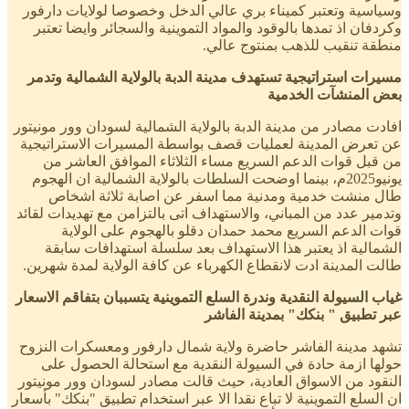
وسياسية وتعتبر كميناء بري عالي الدخل وخصوصا لولايات دارفور
وكردفان اذ تمدها بالوقود والمواد التموينية والسجائر وايضا تعتبر
منطقة تنقيب للذهب بمنتوج عالي.
مسيرات استراتيجية تستهدف مدينة الدبة بالولاية الشمالية وتدمر
بعض المنشآت الخدمية
افادت مصادر من مدينة الدبة بالولاية الشمالية لسودان وور مونيتور
عن تعرض المدينة لعمليات قصف بواسطة المسيرات الاستراتيجية
من قبل قوات الدعم السريع مساء الثلاثاء الموافق العاشر من
يونيو2025م، بينما اوضحت السلطات بالولاية الشمالية ان الهجوم
طال منشت خدمية ومدنية مما اسفر عن اصابة ثلاثة اشخاص
وتدمير عدد من المباني، والاستهداف اتى بالتزامن مع تهديدات لقائد
قوات الدعم السريع محمد حمدان دقلو بالهجوم على الولاية
الشمالية اذ يعتبر هذا الاستهداف بعد سلسلة استهدافات سابقة
طالت المدينة ادت لانقطاع الكهرباء عن كافة الولاية لمدة شهرين.
غياب السيولة النقدية وندرة السلع التموينية يتسببان بتفاقم الاسعار
عبر تطبيق " بنكك" بمدينة الفاشر
تشهد مدينة الفاشر حاضرة ولاية شمال دارفور ومعسكرات النزوح
حولها ازمة حادة في السيولة النقدية مع استحالة الحصول على
النقود من الاسواق العادية، حيث قالت مصادر لسودان وور مونيتور
ان السلع التموينية لا تباع نقدا الا عبر استخدام تطبيق "بنكك" بأسعار