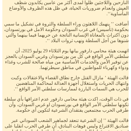
النازحين واللاجئين ظلوا لمدى أكثر من عامين يكابدون شظف
العيش وانعدام ضروريات الحياة، في ظل هذه الظروف والأوضاع
المأساوية‘‘.
أضافت ’’ ينهمك اللاهثون وراء السلطة والثروة في تشكيل ما سمي
بحكومة (تأسيس) في غرب السودان وحكومة الامل في بورتسودان،
دون اكتراث بالمعاناة الإنسانية الناتجة عن حربهما فيما بينهما والتي
شنوها من أجل السلطة ونهب ثروات البلاد ‘‘.
اتهمت هيئة محامي دارفور بيانها يوم الثلاثاء 29 يوليو 2025، أن
سلطتي الأمر الواقع في كل من بورتسودان وغربي السودان بالعجز
عن توفير الأمن والخدمات الأساسية من مياه صالحة للشرب وغذاء
ودواء وكهرباء للمواطنين في مناطق سيطرتهما.
قالت الهيئة ’ مازال القتل خارج نطاق القضاء والاعتقالات وكبت
وانتهاك الحريات واستغلال أجهزة العدالة لمحاكمة المناهضين
للحرب هي السمات البارزة لممارسات سلطتي الأمر الواقع ‘‘.
في ذات الوقت، اكدت هيئة محامي دارفور عدم اعترافها بأي سلطة
تكونها سلطتي الأمر الواقع في بورتسودان او غربي السودان، وأن
طرفي الحرب مجتمعين يفتقدان الشرعية لتكوين أي حكومة.
قالت الهيئة ’’ إن الشرعية تنعقد لجماهير الشعب السوداني عبر
صناديق الاقتراع وليس فوهات البنادق، أن طرفي الحرب انقلبا على