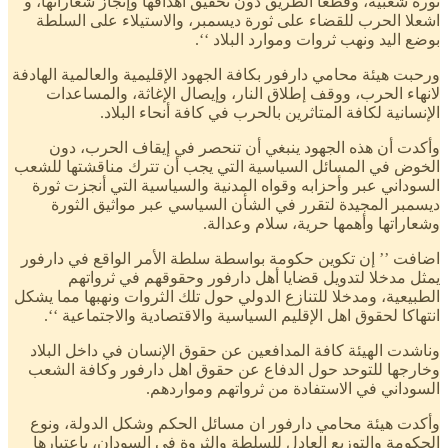
ثورة شعبية، وقطعا الطريق دون تحقيق أهدافها وإنجاز شعاراتها، و
اشعلا الحرب للقضاء على ثورة ديسمبر، والاستيلاء على السلطة
بوضع اليد ونهب ثروات وموارد البلاد ‘‘.
ورحبت هيئة محامي دارفور بكافة الجهود الإقليمية والعالمية الهادفة
لانهاء الحرب، ووقف إطلاق النار، وإيصال الإغاثة، والمساعدات
الإنسانية لكافة المتاثرين بالحرب في كافة أنحاء البلاد.
وأكدت أن هذه الجهود ينبغي أن تنحصر في إيقاف الحرب، دون
الخوض في المسائل السياسية التي يجب أن تترك مناقشتها للشعب
السوداني عبر وأحزابه وقواه المدنية والسياسية التي أنجزت ثورة
ديسمبر المجيدة لتقرر في الشأن السياسي عبر مواثيق الثورة
وشعاراتها وأهمها حرية، سلام وعدالة.
اضافت ’’ إن تكوين حكومة بواسطة سلطة الأمر الواقع في دارفور
يمثل مدخلا لتدويل قضايا أهل دارفور وحقوقهم في ثرواتهم
الطبيعية، ومدخلا للتنازع الدولي حول تلك الثروات ونهبها مما يشكل
انتهاكا لحقوق اهل الإقليم السياسية والاقتصادية والاجتماعية ‘‘.
وناشدت الهيئة كافة المدافعين عن حقوق الإنسان في داخل البلاد
وخارجها للتوحد حول الدفاع عن حقوق اهل دارفور وكافة الشعب
السوداني في الاستفادة من ثرواتهم ومواردهم.
وأكدت هيئة محامي دارفور ان مسائل الحكم وشكل الدولة، ونوع
الحكومة والتوزيع العادل للسلطة والثروة في السودان، باعتبارها