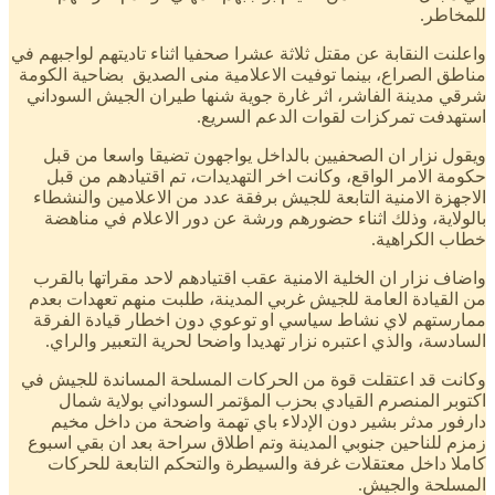
للمخاطر.
واعلنت النقابة عن مقتل ثلاثة عشرا صحفيا اثناء تاديتهم لواجبهم في
مناطق الصراع، بينما توفيت الاعلامية منى الصديق بضاحية الكومة
شرقي مدينة الفاشر، اثر غارة جوية شنها طيران الجيش السوداني
استهدفت تمركزات لقوات الدعم السريع.
ويقول نزار ان الصحفيين بالداخل يواجهون تضيقا واسعا من قبل
حكومة الامر الواقع، وكانت اخر التهديدات، تم اقتيادهم من قبل
الاجهزة الامنية التابعة للجيش برفقة عدد من الاعلامين والنشطاء
بالولاية، وذلك اثناء حضورهم ورشة عن دور الاعلام في مناهضة
خطاب الكراهية.
واضاف نزار ان الخلية الامنية عقب اقتيادهم لاحد مقراتها بالقرب
من القيادة العامة للجيش غربي المدينة، طلبت منهم تعهدات بعدم
ممارستهم لاي نشاط سياسي او توعوي دون اخطار قيادة الفرقة
السادسة، والذي اعتبره نزار تهديدا واضحا لحرية التعبير والراي.
وكانت قد اعتقلت قوة من الحركات المسلحة المساندة للجيش في
اكتوبر المنصرم القيادي بحزب المؤتمر السوداني بولاية شمال
دارفور مدثر بشير دون الإدلاء باي تهمة واضحة من داخل مخيم
زمزم للناحين جنوبي المدينة وتم اطلاق سراحة بعد ان بقي اسبوع
كاملا داخل معتقلات غرفة والسيطرة والتحكم التابعة للحركات
المسلحة والجيش.