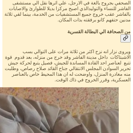
الصحفي بجروح بالغة في الارجل، علي اثرها نقل الي مستشفى
الفاشر للنساء والتوليدالذي اصبح مركزا بديلا للطوارئ والاصابات
بالفاشر عقب خروج جميع المستشفيات من الخدمة، بينما لقي ثلاثة
مدنين حتفهم كانو برفقته بذات المكان.
من الصحافة الي البطالة القسرية
ويروى نزار انه نزح اكثر من ثلاثة مرات على التوالي بسب
الاشبتاكات داخل مدينة الفاشر وقد خرج من منزله، بعد قدوم قوة
تتبع لعناصر احد القادة المساندة للجيش، فصيل يتبع لحركة جيش
تحرير السوادن المجلس الانتقالي جناح القائد صلاح رصاص، وطلبت
منه مغادرة المنزل، واوضحت له ان هذا المحيط خاص بالعناصر
العسكرية، وقرر الخروج في ذاك الوقت.