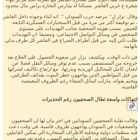
شقرة ج غربي الفاشر مسكنا له يمارس التجارة براس مال محدود.
وقال نزار ل’’ مرصد حرب السودان ‘‘ انه اثناء وجوده داخل الفاشر
، تم توقيفة اكثر من مرة من قبل الاستخبارات العسكرية التابعة
للجيش بسبب هويته الصحفية بجانب التهديدات على مستوى
الشخصي في وسائل التواصل الاجتماعي، ومضيفا ان التهديدات
ظلت تأتي إليه من قبل اطراف الصراع في الفاشر كل طرف يدلي
باتهامه.
في ذات الوقت، ويكشف نزار عن صعوبة الحصول على العلاج بعد
خروجه من المستشفى بسبب عدم توفر وسائل النقل فضلا عن
انعدان كامل للمحاليل الوريدية وندرتها، مع ارتفاع تكاليف لشرائها
من قبل المواطنين الذين يواجهون خطر الموت بقذائف الطرفين،
ويختم بقوله، مازلت اتماثل الشفاء رغم الظروف المعيشية
القاسية.
انتهاكات واسعة تطال الصحفيون رغم التحذيرات
وقالت نقابة الصحفيين السودانين في اخر بيان لها ان الصحفيون
والصحفيات في السودان يواجهون ظروف قاسية، في وقت دعت
فيه منظمات دولية ومحلية الاطراف المتحاربة الي تمكين العاملين
في مجال الصحافة من القيام بواجبهم المهني، وعدم تعرضهم