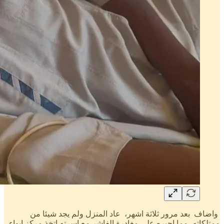
واضاف بعد مرور ثلاثة اشهر، عاد المنزل ولم يجد شيئا من
ممتلكاته، مما اجبره على مغادرة الفاشر مع اسرته اتخذ مركز ايواء