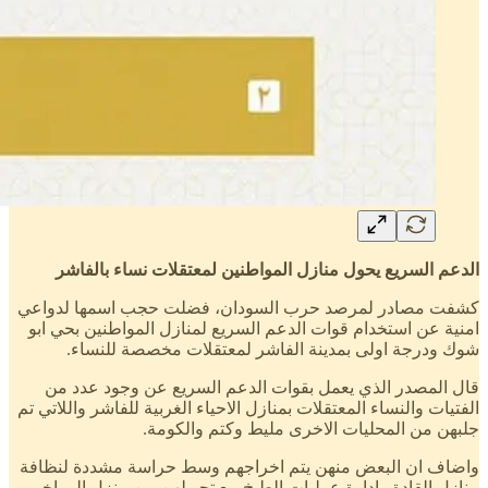
الدعم السريع يحول منازل المواطنين لمعتقلات نساء بالفاشر
كشفت مصادر لمرصد حرب السودان، فضلت حجب اسمها لدواعي
امنية عن استخدام قوات الدعم السريع لمنازل المواطنين بحي ابو
شوك ودرجة اولى بمدينة الفاشر لمعتقلات مخصصة للنساء.
قال المصدر الذي يعمل بقوات الدعم السريع عن وجود عدد من
الفتيات والنساء المعتقلات بمنازل الاحياء الغربية للفاشر واللاتي تم
جلبهن من المحليات الاخرى مليط وكتم والكومة.
واضاف ان البعض منهن يتم اخراجهم وسط حراسة مشددة لنظافة
منازل القادة وادارة عمليات الطبخ مع تحويلهن من منزل الى اخر