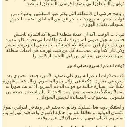
قواتهم بالمناطق التي وصفها قرشي بالمناطق النشطة.
واوضح قرشي ان المنطقة التي يكثر فيها المتفلتين، وطوف من
قوات الدعم السريع بجانب اخر قوة من المناطق انضمت للجيش
السوداني بقيادة الهواري.
في ذات الوقت، اكد ان عمدة منطقة المرة اكد انتماؤه للجيش
حسب تسجيل صوتي له، واردف انالانتهاكات التي تحدث كلها مدبرة
من قبل جهاز امن الحركة الاسلامية كما حدث في الجزيرة والفاشر
وكردفان كما وعد بمحاسبة كل من يثبت تورطه في احداث منطقة
المرة بعد تقصي الحقائق من قبل اللجنة المكلفة بها.
قوات الدعم السريع تصفي اسير
اقدمت قوات الدعم السريع على تصفية الأسير/ جمعة الحمري بعد
اسره في معارك التكمة في اوائل مايو المنصرم، وذلك عقب ظهوره
مكبلاً على سيارة قتالية مع قوات الدعم السريع، اذ تم بث صورا له
مقتولاُ ومكبلاُ بعد تصفيته يوم امس الاحد 31 مايو اذ يعتبر جمعة من
منسوبي المجموعات المساندة للجيش السوداني.
و استنكر ذويه هذا السلوك وقالو انه يعتبر غدر ومنافي لقوانين حقوق
الانسان الدولية، ومخالفا لقوانين حماية الاسرى واضافوه انهم لم يتم
تسليمهم جثمان ذويهم او حتى الإدلال عن موقعه.