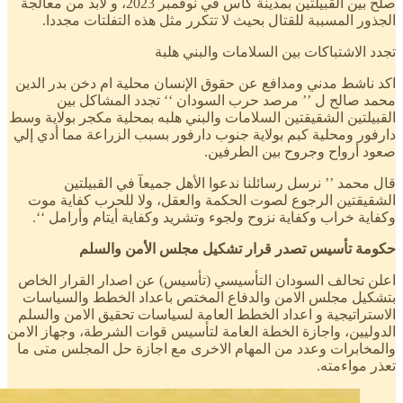
صلح بين القبيلتين بمدينة كاس في نوفمبر 2023، و لابد من معالجة
الجذور المسببة للقتال بحيث لا تتكرر مثل هذه التفلتات مجددا.
تجدد الاشتباكات بين السلامات والبني هلبة
اكد ناشط مدني ومدافع عن حقوق الإنسان محلية ام دخن بدر الدين
محمد صالح ل ’’ مرصد حرب السودان ‘‘ تجدد المشاكل بين
القبيلتين الشقيقتين السلامات والبني هلبه بمحلية مكجر بولاية وسط
دارفور ومحلية كبم بولاية جنوب دارفور بسبب الزراعة مما أدي إلي
صعود أرواح وجروح بين الطرفين.
قال محمد ’’ نرسل رسائلنا ندعوا الأهل جميعآ في القبيلتين
الشقيقتين الرجوع لصوت الحكمة والعقل، ولا للحرب كفاية موت
وكفاية خراب وكفاية نزوح ولجوء وتشريد وكفاية أيتام وأرامل ‘‘.
حكومة تأسيس تصدر قرار تشكيل مجلس الأمن والسلم
اعلن تحالف السودان التأسيسي (تأسيس) عن اصدار القرار الخاص
بتشكيل مجلس الامن والدفاع المختص باعداد الخطط والسياسات
الاستراتيجية و اعداد الخطط العامة لسياسات تحقيق الامن والسلم
الدوليين، واجازة الخطة العامة لتأسيس قوات الشرطة، وجهاز الامن
والمخابرات وعدد من المهام الاخرى مع اجازة حل المجلس متى ما
تعذر مواءمته.