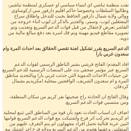
نفت منظمة تباشي اي انتماء سياسي او عسكري لمنظمة تباشير،
وطالبوا السلطات وخصوصا حاكم اقليم دارفور مني اركومناوي
ووالي ولاية شمال دارفور الحافظ بخيت للتدخل واطلاق سراح
المعتقلين ايوب، وسمر، والجدير بالذكر ان ايوب اثناء خروجه من
الفاشر تعرض لإعتقال من قبل قوات الدعم السريع وتعذيب وتم
تصويره مقاطع فيديو مهينة وتم فك اسره بعد دفع مبالغ مالية من
ذويه.
الدعم السريع يقرر تشكيل لجنة تقصي الحقائق بعد احداث المرة وام
سعدون غربي بارا
افاد المقدم/ الفاتح قرشي بشير الناطق الرسمي لقوات الدعم
السريع عبر مؤتمر صحفي بث على المنصات الرسمية للدعم السريع
عن حيثيات الاحداث الدموية التي حدثت غربي بارا وبالتحديد مناطق
المرة و ام سعدون الشريف، الواقعتين بمحلية امكريديم بشمال
كردفان.
وقال الفاتح ان الحادثة راح ضحيتها نفر كريم من سكان المنطقة،
ومن منتسبي قوات الدعم السريع.
اضاف ان اسباب الحادث تعود بأن قوة من المناطق التي تتبع لمحلية
ام كريديم تحركت اثر فزع واشتبكت مع قوات الدعم السريع قوامها
اثنين عربة قتالية تحمل افراد مجهولون لم يتم التعرف عليهم من
المتفلتين وعقبها هجوم من الدعم السريع وولاه فزع اخر اشتبك مع