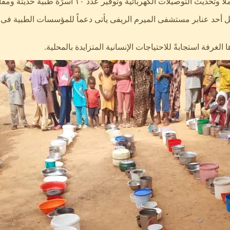
 الكهربائية وتوفير عدد ١٠ أسرِّة طبية حديثة ومفارش جديدة.
يل أحد عنابر مستشفى الميرم الريفى يأتى دعماً للمؤسسات الطبية فى ظ
لغرفة استجابةً للاحتياجات الإنسانية المتزايدة بالمحلية.