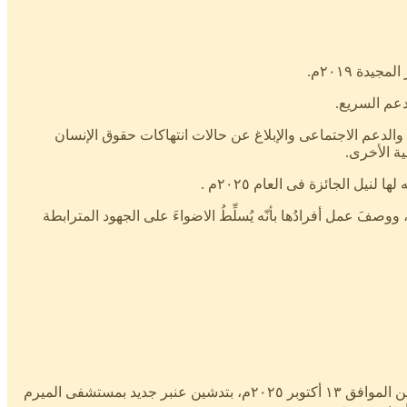
دة ٢٠١٩م.
والدعم الاجتماعى والإبلاغ عن حالات انتهاكات حقوق الإنسان
ة الأخرى.
فَ عمل أفرادُها بأنّه يُسلِّطُ الاضواءَ على الجهود المترابطة
ضمن جهودها المستمرة التى تبذلها لتحسين الخدمات الصحية ودعم المؤسسات الطبية ، قامت غرفة الطوارئ والبناء بمحلية الميرم يوم الإثنين الموافق ١٣ أكتوبر ٢٠٢٥م، بتدشين عنبر جديد بمستشفى الميرم