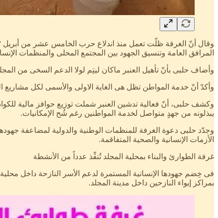
المرافق العامة وتنسيق الجهود بين المجتمع المحلى والمنظمات الإنسان
وأضاف حلبى بأنّ تأهيل العنبر ماكان ليتِم لولا الدعم السخى من المجلس
وأكدّ أنّ خدمة المواطن تظل هى الغاية الاولى والأسمى لكل مشاريع ا
وكشف حلبى، أنّ فعالية تدشين العنبر شملت توزيع حوافز مالية للكواد
يبذلونه من جهدٍ متواصل لخدمة المواطنين رغم شُح الإمكانيات.
وجدّد حلبى دعوة الغرفة للمنظمات الوطنية والدولية لمضاعفة جهودها 
الأزمات الإنسانية والصحية المتفاقمة.
غرفة الطوارئ والبناء بمحلية المجلد تُنفِّذ عدداً من الأنشطة
بمراكز إيواء النازحين داخل مدينة المجلد.