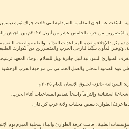
انبثقت عن لجان المقاومة السودانية التى قادت حِراك ثورة ديسمبر المجي
 حرب الخامس عشر من أبريل ٢٠٢٣م بين الجيش والدعم السريع.
ة مثل : الإجلاء وتقديم المساعدات الغذائية والطبية والصحة النفسية 
ة، وتوفير المأوى سيِّما لنازحى الحرب والمتضررين من الكوارث الطبيعي
اً على قوة الصمود المحلى والعمل الجماعى فى مواجهة الحرب الوحشية ، ووص
 السودانية جائزته لحقوق الإنسان للعام ٢٠٢٥م.
ةً استثنائية وإلتزاماً راسخاً بتقديم المساعدات أثناء الحرب.
ِّذها غرفُ الطوارئ ببعض محليات ولاية غرب كردفان.