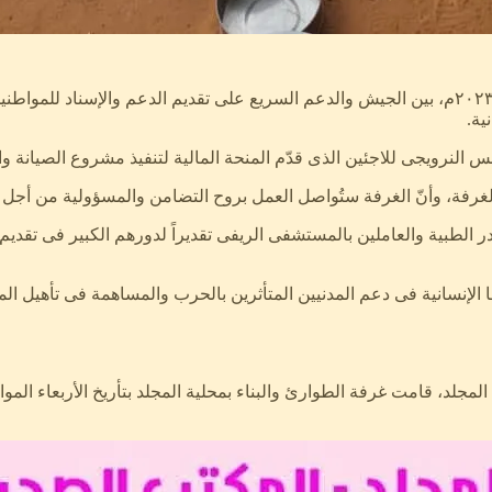
وقال أنّ الغرفة ظلّت تعمل منذ اندلاع حرب الخامس عشر من أبريل ٢٠٢٣م، بين الجيش والدعم السريع ع
ية.
 النرويجى للاجئين الذى قدّم المنحة المالية لتنفيذ مشروع الصيانة وال
لغرفة، وأنّ الغرفة ستُواصل العمل بروح التضامن والمسؤولية من أجل بن
ر الطبية والعاملين بالمستشفى الريفى تقديراً لدورهم الكبير فى تقدي
الإنسانية فى دعم المدنيين المتأثرين بالحرب والمساهمة فى تأهيل الم