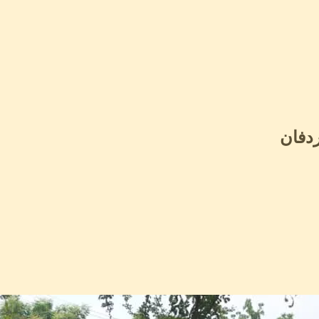
ردفان