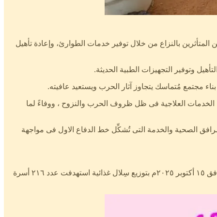
لى تقديم الدعم والإسناد للمواطنين المتأثرين بالنزاع من خلال توفير خدمات الطوارئ، وإعادة تأهيل
تأهيل وتوفير التجهيزات الطبية الحديثة.
اء مجتمع مُتماسك يتجاوز آثار الحرب ويستعيد عافيته.
م الخدمات العلاجية فى ظل ظروف الحرب والنزوح ، ووفاءً لما
رافق الصحية والخدمة التى تُشكِّل خط الدفاع الاول فى مواجهة
فى خِضم جهودها الإنسانية المستمرة لدعم الأسر النازحة داخل محلية المجلد، قامت غرفة الطوارئ والبناء بمحلية المجلد بتأريخ الأربعاء الموافق ١٥ أكتوبر ٢٠٢٥م بتوزيع سِلال غذائية استهدفت عدد ٢١٦ أسرة