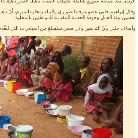
الريفى بعد صيانته بصورةٍ شاملة، شمِلت الصيانة تأهيل العنبر تأهيلاً كاملاً وتحديث التوصيلات
وقال إبراهيم حلبى عضو غرفة الطوارئ والبناء بمحلية الميرم، أنّ تأه
تحسين بيئة العمل وجودة الخدمة المقدمة للمواطنين بالمحلية.
وأضاف حلبى بأنّ التدشين يأتى ضمن سلسلةٍ من المبادرات التى تُنفِّذها ا