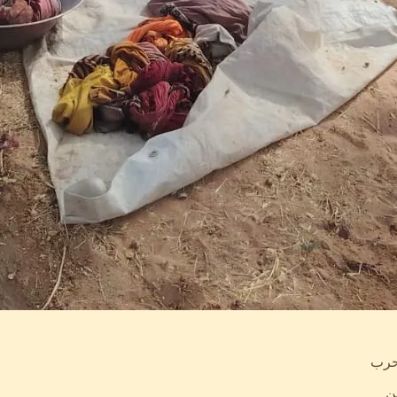
لحرب
ن