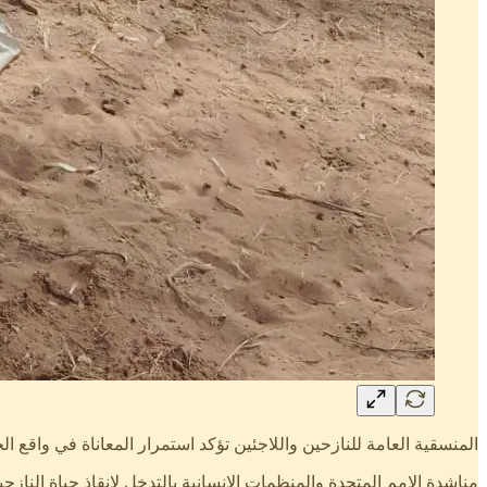
المنسقية العامة للنازحين واللاجئين تؤكد استمرار المعاناة في واقع ا
مناشدة الامم المتحدة والمنظمات الانسانية بالتدخل لانقاذ حياة النازحي