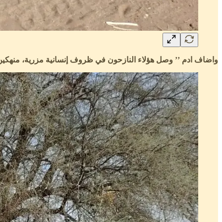
واضاف ادم ’’ وصل هؤلاء النازحون في ظروف إنسانية مزرية، منهكين من